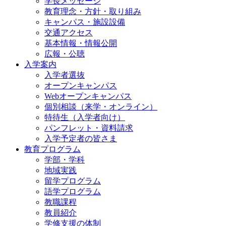
学長メッセージ
教育理念・方針・取り組み
キャンパス・施設設備
交通アクセス
基本情報・情報公開
広報・公聴
入学案内
入学者選抜
オープンキャンパス
Webオープンキャンパス
個別相談（来学・オンライン）
特待生（入学者向け）
パンフレット・資料請求
入学予定者の皆さま
教育プログラム
学部・学科
地域実践
留学プログラム
語学プログラム
教職課程
教員紹介
学修支援の体制