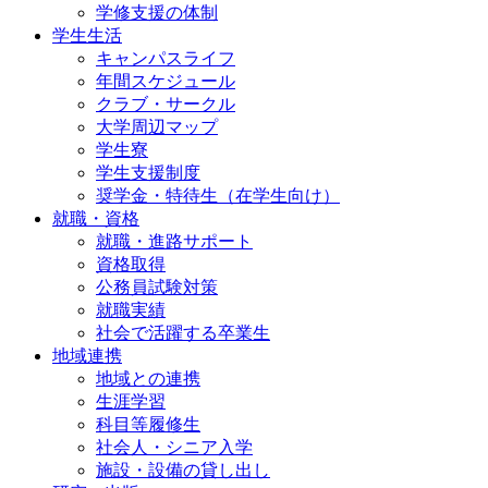
学修支援の体制
学生生活
キャンパスライフ
年間スケジュール
クラブ・サークル
大学周辺マップ
学生寮
学生支援制度
奨学金・特待生（在学生向け）
就職・資格
就職・進路サポート
資格取得
公務員試験対策
就職実績
社会で活躍する卒業生
地域連携
地域との連携
生涯学習
科目等履修生
社会人・シニア入学
施設・設備の貸し出し