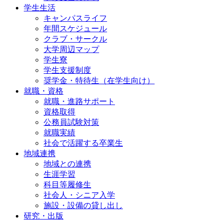
学生生活
キャンパスライフ
年間スケジュール
クラブ・サークル
大学周辺マップ
学生寮
学生支援制度
奨学金・特待生（在学生向け）
就職・資格
就職・進路サポート
資格取得
公務員試験対策
就職実績
社会で活躍する卒業生
地域連携
地域との連携
生涯学習
科目等履修生
社会人・シニア入学
施設・設備の貸し出し
研究・出版