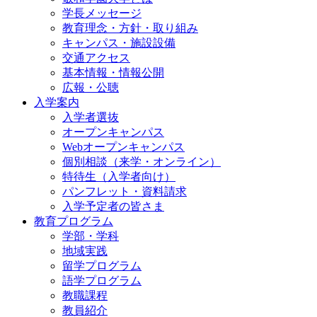
学長メッセージ
教育理念・方針・取り組み
キャンパス・施設設備
交通アクセス
基本情報・情報公開
広報・公聴
入学案内
入学者選抜
オープンキャンパス
Webオープンキャンパス
個別相談（来学・オンライン）
特待生（入学者向け）
パンフレット・資料請求
入学予定者の皆さま
教育プログラム
学部・学科
地域実践
留学プログラム
語学プログラム
教職課程
教員紹介