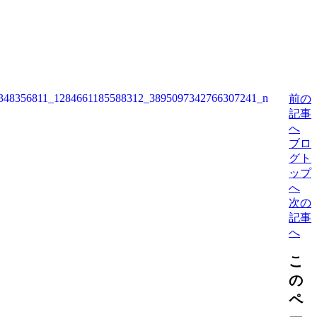
前
の
記事
へ
ブロ
グ
ト
ップ
へ
次
の
記事
へ
こ
の
ペ