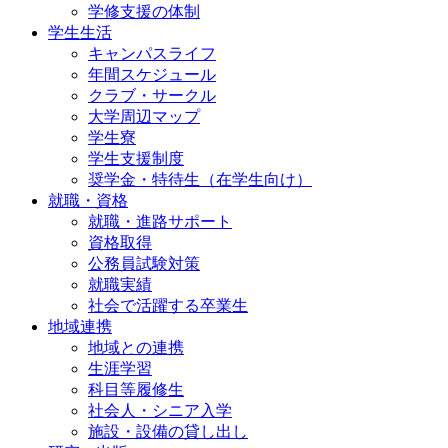
学修支援の体制
学生生活
キャンパスライフ
年間スケジュール
クラブ・サークル
大学周辺マップ
学生寮
学生支援制度
奨学金・特待生（在学生向け）
就職・資格
就職・進路サポート
資格取得
公務員試験対策
就職実績
社会で活躍する卒業生
地域連携
地域との連携
生涯学習
科目等履修生
社会人・シニア入学
施設・設備の貸し出し