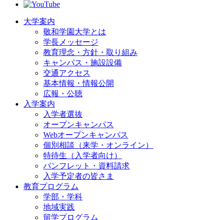
大学案内
敬和学園大学とは
学長メッセージ
教育理念・方針・取り組み
キャンパス・施設設備
交通アクセス
基本情報・情報公開
広報・公聴
入学案内
入学者選抜
オープンキャンパス
Webオープンキャンパス
個別相談（来学・オンライン）
特待生（入学者向け）
パンフレット・資料請求
入学予定者の皆さま
教育プログラム
学部・学科
地域実践
留学プログラム