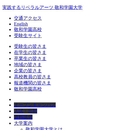
実践するリベラルアーツ 敬和学園大学
交通アクセス
English
敬和学園高校
受験生サイト
受験生の皆さま
在学生の皆さま
卒業生の皆さま
地域の皆さま
企業の皆さま
高校教員の皆さま
報道機関の皆さま
敬和学園高校
オープンキャンパス
入試・出願
資料請求
大学案内
敬和学園大学とは