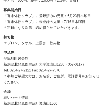
子ども：500円、親子：1,000円（2回分、実費）
募集開始日
「週末体験クラブ」に登録済みの児童：6月23日木曜日
「週末体験クラブ」に未登録の児童：7月6日水曜日
＊定員になり次第、締め切らせていただきます。
持ち物
エプロン、タオル、上履き、飲み物
申込先
聖籠町町民会館
新潟県北蒲原郡聖籠町大字諏訪山1280（957-0117）
Tel. 0254-27-2121 Fax 0254-27-7976
＊参加ご希望の方は、お名前、ご住所、電話番号をお知らせ
ください。
会場
結いハート聖籠
新潟県北蒲原郡聖籠町諏訪山1560