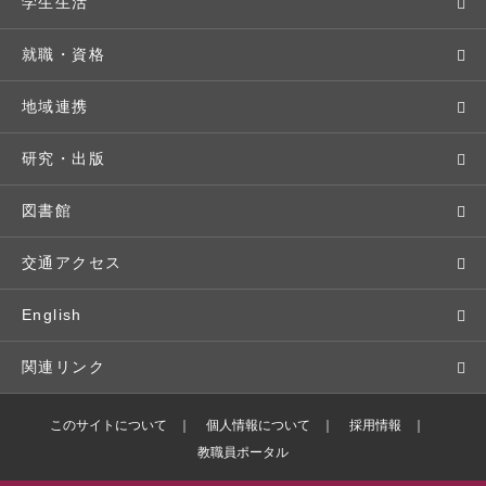
教育理念・方針・取り組み
オープンキャンパス
学部・学科
学生生活
キャンパス・施設設備
Webオープンキャンパス
地域実践
キャンパスライフ
就職・資格
交通アクセス
個別相談（来学・オンライン）
留学プログラム
年間スケジュール
就職・進路サポート
地域連携
基本情報・情報公開
特待生（入学者向け）
語学プログラム
クラブ・サークル
資格取得
地域との連携
研究・出版
広報・公聴
パンフレット・資料請求
教職課程
大学周辺マップ
公務員試験対策
生涯学習
研究者・研究分野
図書館
入学予定者の皆さま
教員紹介
学生寮
就職実績
科目等履修生
人文社会科学研究所
交通アクセス
学修支援の体制
学生支援制度
社会で活躍する卒業生
社会人・シニア入学
情報メディア研究所
English
奨学金・特待生（在学生向け）
施設・設備の貸し出し
研究論文
関連リンク
出版物
バドミントン部ブログ
このサイトについて
個人情報について
採用情報
教職員ポータル
ボランティアセンターブログ