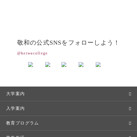
敬和の公式SNSをフォローしよう！
@keiwacollege
大学案内
敬和学園大学とは
入学案内
学長メッセージ
入学者選抜
教育プログラム