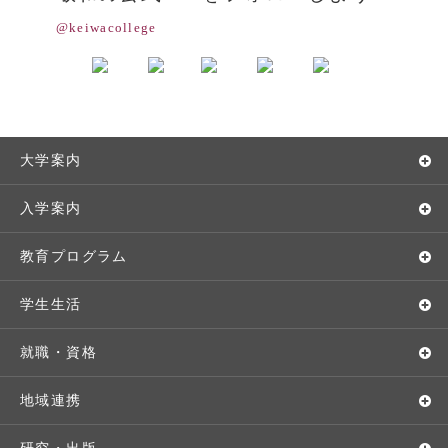
@keiwacollege
大学案内
敬和学園大学とは
入学案内
学長メッセージ
入学者選抜
教育プログラム
教育理念・方針・取り組み
オープンキャンパス
学部・学科
学生生活
キャンパス・施設設備
Webオープンキャンパス
地域実践
キャンパスライフ
就職・資格
交通アクセス
個別相談（来学・オンライン）
留学プログラム
年間スケジュール
就職・進路サポート
地域連携