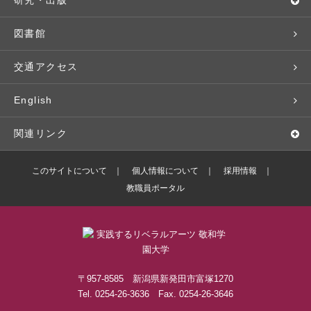
基本情報・情報公開
特待生（入学者向け）
語学プログラム
クラブ・サークル
資格取得
地域との連携
研究・出版
広報・公聴
パンフレット・資料請求
教職課程
大学周辺マップ
公務員試験対策
生涯学習
研究者・研究分野
図書館
入学予定者の皆さま
教員紹介
学生寮
就職実績
科目等履修生
人文社会科学研究所
交通アクセス
学修支援の体制
学生支援制度
社会で活躍する卒業生
社会人・シニア入学
情報メディア研究所
English
奨学金・特待生（在学生向け）
施設・設備の貸し出し
研究論文
関連リンク
出版物
バドミントン部ブログ
このサイトについて
個人情報について
採用情報
教職員ポータル
ボランティアセンターブログ
敬和学園高等学校
〒957-8585 新潟県新発田市富塚1270
Tel. 0254-26-3636 Fax. 0254-26-3646