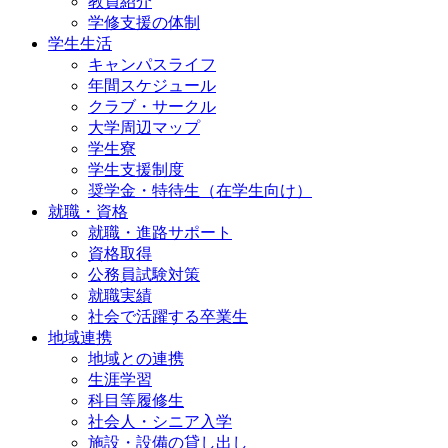
教員紹介
学修支援の体制
学生生活
キャンパスライフ
年間スケジュール
クラブ・サークル
大学周辺マップ
学生寮
学生支援制度
奨学金・特待生（在学生向け）
就職・資格
就職・進路サポート
資格取得
公務員試験対策
就職実績
社会で活躍する卒業生
地域連携
地域との連携
生涯学習
科目等履修生
社会人・シニア入学
施設・設備の貸し出し