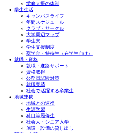
学修支援の体制
学生生活
キャンパスライフ
年間スケジュール
クラブ・サークル
大学周辺マップ
学生寮
学生支援制度
奨学金・特待生（在学生向け）
就職・資格
就職・進路サポート
資格取得
公務員試験対策
就職実績
社会で活躍する卒業生
地域連携
地域との連携
生涯学習
科目等履修生
社会人・シニア入学
施設・設備の貸し出し