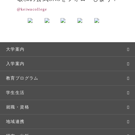
@keiwacollege
大学案内
敬和学園大学とは
入学案内
学長メッセージ
入学者選抜
教育プログラム
教育理念・方針・取り組み
オープンキャンパス
学部・学科
学生生活
キャンパス・施設設備
Webオープンキャンパス
地域実践
キャンパスライフ
就職・資格
交通アクセス
個別相談（来学・オンライン）
留学プログラム
年間スケジュール
就職・進路サポート
地域連携