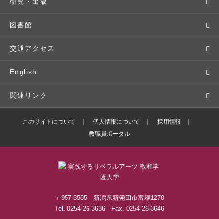
基本情報・情報公開
特待生（入学者向け）
語学プログラム
クラブ・サークル
資格取得
地域との連携
研究・出版
広報・公聴
パンフレット・資料請求
教職課程
大学周辺マップ
公務員試験対策
生涯学習
研究者・研究分野
図書館
入学予定者の皆さま
教員紹介
学生寮
就職実績
科目等履修生
人文社会科学研究所
交通アクセス
学修支援の体制
学生支援制度
社会で活躍する卒業生
社会人・シニア入学
情報メディア研究所
English
奨学金・特待生（在学生向け）
施設・設備の貸し出し
研究論文
関連リンク
出版物
バドミントン部ブログ
このサイトについて
個人情報について
採用情報
教職員ポータル
ボランティアセンターブログ
敬和学園高等学校
〒957-8585 新潟県新発田市富塚1270
Tel. 0254-26-3636 Fax. 0254-26-3646