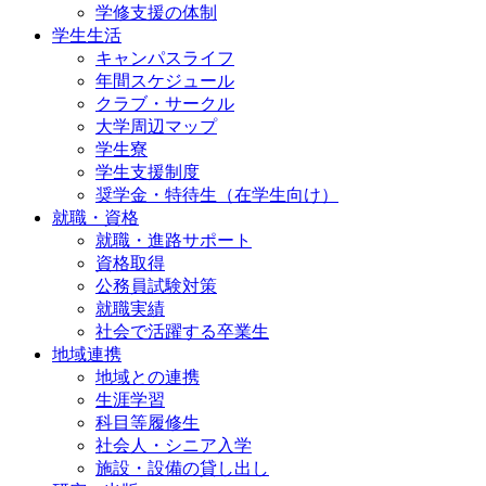
学修支援の体制
学生生活
キャンパスライフ
年間スケジュール
クラブ・サークル
大学周辺マップ
学生寮
学生支援制度
奨学金・特待生（在学生向け）
就職・資格
就職・進路サポート
資格取得
公務員試験対策
就職実績
社会で活躍する卒業生
地域連携
地域との連携
生涯学習
科目等履修生
社会人・シニア入学
施設・設備の貸し出し