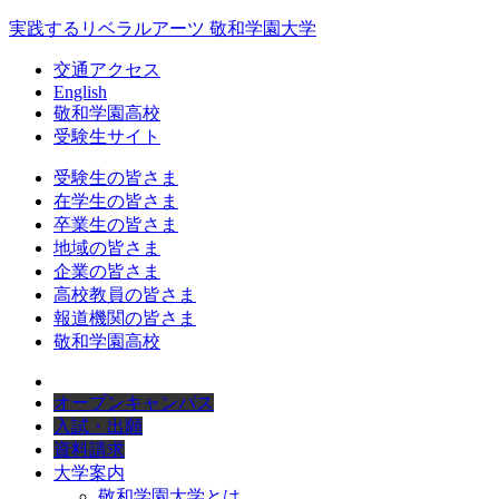
実践するリベラルアーツ 敬和学園大学
交通アクセス
English
敬和学園高校
受験生サイト
受験生の皆さま
在学生の皆さま
卒業生の皆さま
地域の皆さま
企業の皆さま
高校教員の皆さま
報道機関の皆さま
敬和学園高校
オープンキャンパス
入試・出願
資料請求
大学案内
敬和学園大学とは