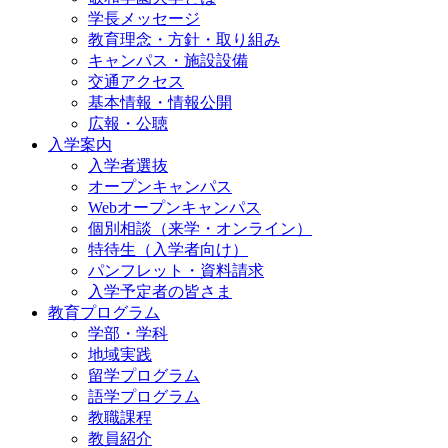
学長メッセージ
教育理念・方針・取り組み
キャンパス・施設設備
交通アクセス
基本情報・情報公開
広報・公聴
入学案内
入学者選抜
オープンキャンパス
Webオープンキャンパス
個別相談（来学・オンライン）
特待生（入学者向け）
パンフレット・資料請求
入学予定者の皆さま
教育プログラム
学部・学科
地域実践
留学プログラム
語学プログラム
教職課程
教員紹介