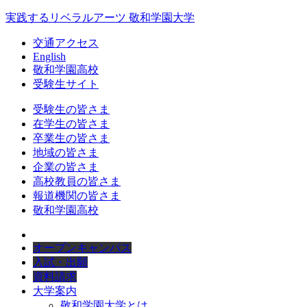
実践するリベラルアーツ 敬和学園大学
交通アクセス
English
敬和学園高校
受験生サイト
受験生の皆さま
在学生の皆さま
卒業生の皆さま
地域の皆さま
企業の皆さま
高校教員の皆さま
報道機関の皆さま
敬和学園高校
オープンキャンパス
入試・出願
資料請求
大学案内
敬和学園大学とは