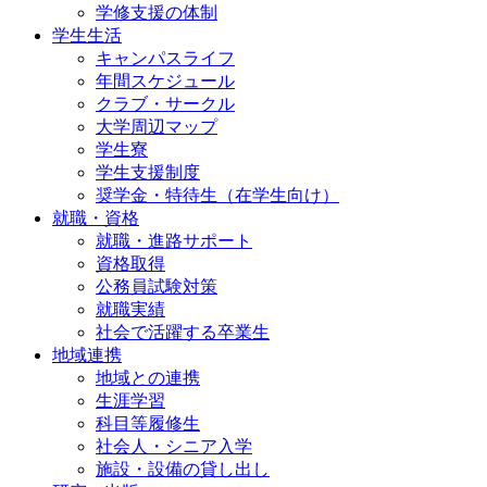
学修支援の体制
学生生活
キャンパスライフ
年間スケジュール
クラブ・サークル
大学周辺マップ
学生寮
学生支援制度
奨学金・特待生（在学生向け）
就職・資格
就職・進路サポート
資格取得
公務員試験対策
就職実績
社会で活躍する卒業生
地域連携
地域との連携
生涯学習
科目等履修生
社会人・シニア入学
施設・設備の貸し出し