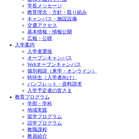
学長メッセージ
教育理念・方針・取り組み
キャンパス・施設設備
交通アクセス
基本情報・情報公開
広報・公聴
入学案内
入学者選抜
オープンキャンパス
Webオープンキャンパス
個別相談（来学・オンライン）
特待生（入学者向け）
パンフレット・資料請求
入学予定者の皆さま
教育プログラム
学部・学科
地域実践
留学プログラム
語学プログラム
教職課程
教員紹介