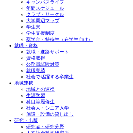
キャンパスライフ
年間スケジュール
クラブ・サークル
大学周辺マップ
学生寮
学生支援制度
奨学金・特待生（在学生向け）
就職・資格
就職・進路サポート
資格取得
公務員試験対策
就職実績
社会で活躍する卒業生
地域連携
地域との連携
生涯学習
科目等履修生
社会人・シニア入学
施設・設備の貸し出し
研究・出版
研究者・研究分野
人文社会科学研究所