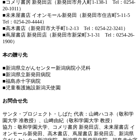
■コメリ書房 新発田店（新発田市舟入町1-138-1 Tel：0254-
20-1011）
■未来屋書店 イオンモール新発田（新発田市住吉町5-11-5
Tel：0254-20-4444）
■高木書店（新発田市大手町1-2-13 Tel：0254-22-3241）
■蔦屋書店 新発田店（新発田市新栄町3-1-31 Tel：0254-26-
1900）
本の贈り先
■新潟県立がんセンター新潟病院小児科
■新潟県立新発田病院
■福島赤十字病院
■児童養護施設新潟天使園
お問合せ先
サンタ・プロジェクト・しばた 代表：山﨑ハコネ（敬和学
園大学 准教授）、山﨑由紀（敬和学園大学 教授）
協力：敬和学園大学、コメリ書房 新発田店、未来屋書店 イ
オンモール新発田、高木書店、蔦屋書店 新発田店、新潟県