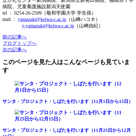
立がんセンター新潟病院、新潟県立新発田病院、福島赤十字
病院、児童養護施設新潟天使園
tel ： 0254-26-2509（敬和学園大学 学生係）
mail ：
yamazaki@keiwa-c.ac.jp
（山﨑ハコネ）
y-yamazaki@keiwa-c.ac.jp
（山﨑由紀）
前
の記事
へ
ブログ
トップへ
次
の記事
へ
このページを見た人はこんなページも見ていま
す
サンタ・プロジェクト・しばたを行います（12月1日から15日）
サンタ・プロジェクト・しばたを行います（11月25日から12月