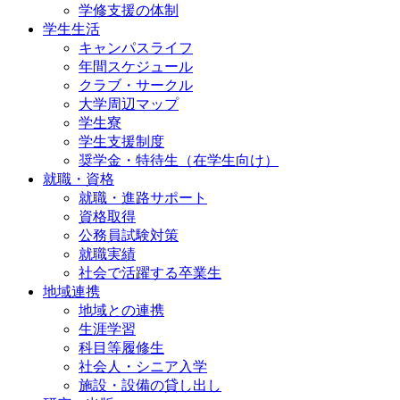
学修支援の体制
学生生活
キャンパスライフ
年間スケジュール
クラブ・サークル
大学周辺マップ
学生寮
学生支援制度
奨学金・特待生（在学生向け）
就職・資格
就職・進路サポート
資格取得
公務員試験対策
就職実績
社会で活躍する卒業生
地域連携
地域との連携
生涯学習
科目等履修生
社会人・シニア入学
施設・設備の貸し出し