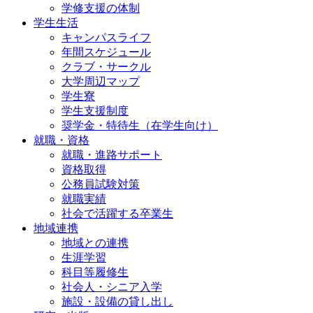
学修支援の体制
学生生活
キャンパスライフ
年間スケジュール
クラブ・サークル
大学周辺マップ
学生寮
学生支援制度
奨学金・特待生（在学生向け）
就職・資格
就職・進路サポート
資格取得
公務員試験対策
就職実績
社会で活躍する卒業生
地域連携
地域との連携
生涯学習
科目等履修生
社会人・シニア入学
施設・設備の貸し出し