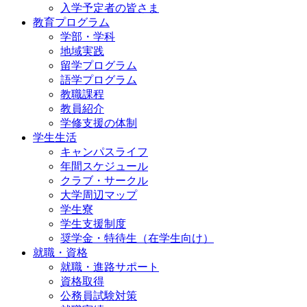
入学予定者の皆さま
教育プログラム
学部・学科
地域実践
留学プログラム
語学プログラム
教職課程
教員紹介
学修支援の体制
学生生活
キャンパスライフ
年間スケジュール
クラブ・サークル
大学周辺マップ
学生寮
学生支援制度
奨学金・特待生（在学生向け）
就職・資格
就職・進路サポート
資格取得
公務員試験対策