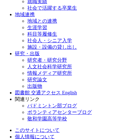
就職実績
社会で活躍する卒業生
地域連携
地域との連携
生涯学習
科目等履修生
社会人・シニア入学
施設・設備の貸し出し
研究・出版
研究者・研究分野
人文社会科学研究所
情報メディア研究所
研究論文
出版物
図書館
交通アクセス
English
関連リンク
バドミントン部ブログ
ボランティアセンターブログ
敬和学園高等学校
このサイトについて
個人情報について