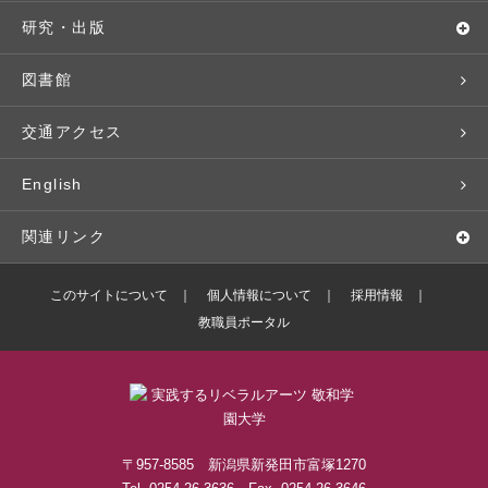
基本情報・情報公開
特待生（入学者向け）
語学プログラム
クラブ・サークル
資格取得
地域との連携
研究・出版
広報・公聴
パンフレット・資料請求
教職課程
大学周辺マップ
公務員試験対策
生涯学習
研究者・研究分野
図書館
入学予定者の皆さま
教員紹介
学生寮
就職実績
科目等履修生
人文社会科学研究所
交通アクセス
学修支援の体制
学生支援制度
社会で活躍する卒業生
社会人・シニア入学
情報メディア研究所
English
奨学金・特待生（在学生向け）
施設・設備の貸し出し
研究論文
関連リンク
出版物
バドミントン部ブログ
このサイトについて
個人情報について
採用情報
教職員ポータル
ボランティアセンターブログ
敬和学園高等学校
〒957-8585 新潟県新発田市富塚1270