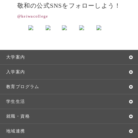
敬和の公式SNSをフォローしよう！
@keiwacollege
大学案内
敬和学園大学とは
入学案内
学長メッセージ
入学者選抜
教育プログラム
教育理念・方針・取り組み
オープンキャンパス
学部・学科
学生生活
キャンパス・施設設備
Webオープンキャンパス
地域実践
キャンパスライフ
就職・資格
交通アクセス
個別相談（来学・オンライン）
留学プログラム
年間スケジュール
就職・進路サポート
地域連携