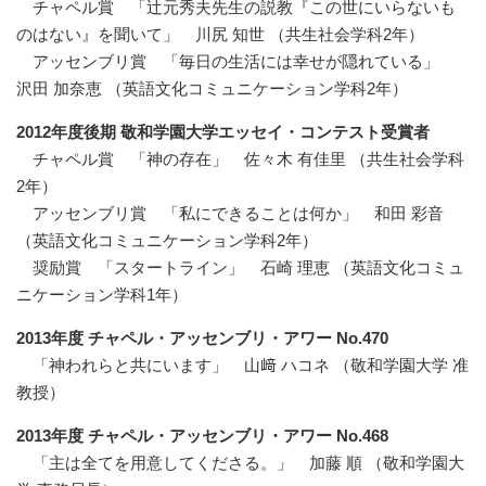
チャペル賞 「辻元秀夫先生の説教『この世にいらないも
のはない』を聞いて」 川尻 知世 （共生社会学科2年）
アッセンブリ賞 「毎日の生活には幸せが隠れている」
沢田 加奈恵 （英語文化コミュニケーション学科2年）
2012年度後期 敬和学園大学エッセイ・コンテスト受賞者
チャペル賞 「神の存在」 佐々木 有佳里 （共生社会学科
2年）
アッセンブリ賞 「私にできることは何か」 和田 彩音
（英語文化コミュニケーション学科2年）
奨励賞 「スタートライン」 石崎 理恵 （英語文化コミュ
ニケーション学科1年）
2013年度 チャペル・アッセンブリ・アワー No.470
「神われらと共にいます」 山﨑 ハコネ （敬和学園大学 准
教授）
2013年度 チャペル・アッセンブリ・アワー No.468
「主は全てを用意してくださる。」 加藤 順 （敬和学園大