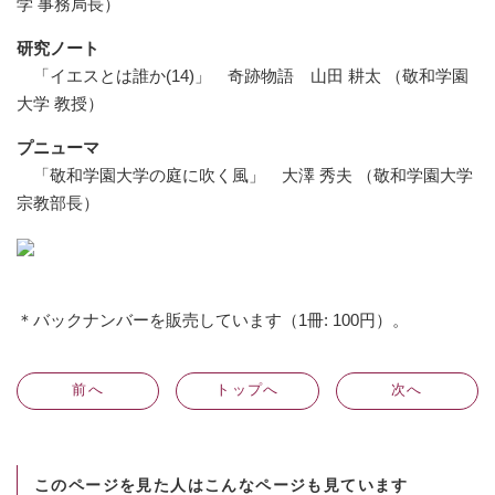
学 事務局長）
研究ノート
「イエスとは誰か(14)」 奇跡物語 山田 耕太 （敬和学園
大学 教授）
プニューマ
「敬和学園大学の庭に吹く風」 大澤 秀夫 （敬和学園大学
宗教部長）
＊バックナンバーを販売しています（1冊: 100円）。
前
へ
トップへ
次
へ
このページを見た人はこんなページも見ています