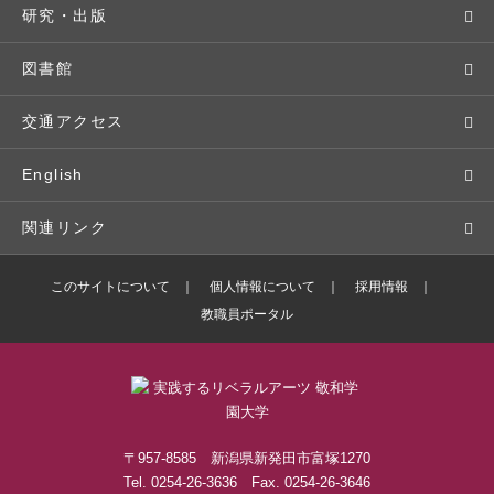
基本情報・情報公開
特待生（入学者向け）
語学プログラム
クラブ・サークル
資格取得
地域との連携
研究・出版
広報・公聴
パンフレット・資料請求
教職課程
大学周辺マップ
公務員試験対策
生涯学習
研究者・研究分野
図書館
入学予定者の皆さま
教員紹介
学生寮
就職実績
科目等履修生
人文社会科学研究所
交通アクセス
学修支援の体制
学生支援制度
社会で活躍する卒業生
社会人・シニア入学
情報メディア研究所
English
奨学金・特待生（在学生向け）
施設・設備の貸し出し
研究論文
関連リンク
出版物
バドミントン部ブログ
このサイトについて
個人情報について
採用情報
教職員ポータル
ボランティアセンターブログ
敬和学園高等学校
〒957-8585 新潟県新発田市富塚1270
Tel. 0254-26-3636 Fax. 0254-26-3646