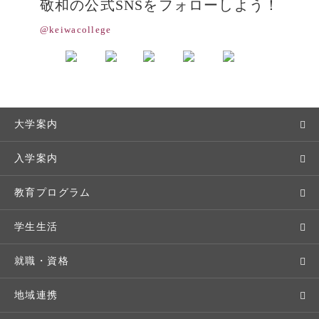
敬和の公式SNSをフォローしよう！
@keiwacollege
大学案内
敬和学園大学とは
入学案内
学長メッセージ
入学者選抜
教育プログラム
教育理念・方針・取り組み
オープンキャンパス
学部・学科
学生生活
キャンパス・施設設備
Webオープンキャンパス
地域実践
キャンパスライフ
就職・資格
交通アクセス
個別相談（来学・オンライン）
留学プログラム
年間スケジュール
就職・進路サポート
地域連携