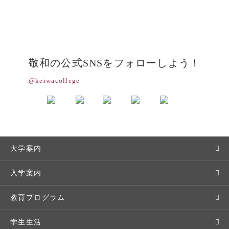
敬和の公式SNSをフォローしよう！
@keiwacollege
大学案内
敬和学園大学とは
入学案内
学長メッセージ
入学者選抜
教育プログラム
教育理念・方針・取り組み
オープンキャンパス
学部・学科
学生生活