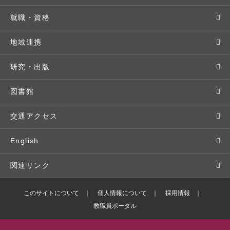
キャンパス・施設設備
Webオープンキャンパス
地域実践
キャンパスライフ
就職・資格
交通アクセス
個別相談（来学・オンライン）
留学プログラム
年間スケジュール
就職・進路サポート
地域連携
基本情報・情報公開
特待生（入学者向け）
語学プログラム
クラブ・サークル
資格取得
地域との連携
研究・出版
広報・公聴
パンフレット・資料請求
教職課程
大学周辺マップ
公務員試験対策
生涯学習
研究者・研究分野
図書館
入学予定者の皆さま
教員紹介
学生寮
就職実績
科目等履修生
人文社会科学研究所
交通アクセス
学修支援の体制
学生支援制度
社会で活躍する卒業生
社会人・シニア入学
情報メディア研究所
English
奨学金・特待生（在学生向け）
施設・設備の貸し出し
研究論文
関連リンク
出版物
バドミントン部ブログ
このサイトについて
個人情報について
採用情報
教職員ポータル
ボランティアセンターブログ