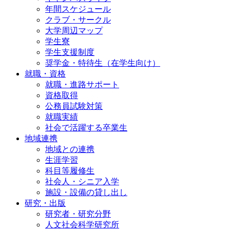
年間スケジュール
クラブ・サークル
大学周辺マップ
学生寮
学生支援制度
奨学金・特待生（在学生向け）
就職・資格
就職・進路サポート
資格取得
公務員試験対策
就職実績
社会で活躍する卒業生
地域連携
地域との連携
生涯学習
科目等履修生
社会人・シニア入学
施設・設備の貸し出し
研究・出版
研究者・研究分野
人文社会科学研究所