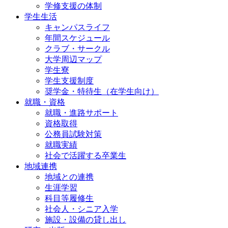
学修支援の体制
学生生活
キャンパスライフ
年間スケジュール
クラブ・サークル
大学周辺マップ
学生寮
学生支援制度
奨学金・特待生（在学生向け）
就職・資格
就職・進路サポート
資格取得
公務員試験対策
就職実績
社会で活躍する卒業生
地域連携
地域との連携
生涯学習
科目等履修生
社会人・シニア入学
施設・設備の貸し出し