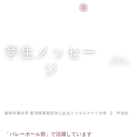
実践するリベラルアーツ 敬和学園大学
お問合せ
資料請求
MENU
学生メッセー
Real
VOICE
ジ
敬和学園大学 新潟県新発田市にあるリベラルアーツ大学
学生紹介
「バレーボール部」で活躍しています