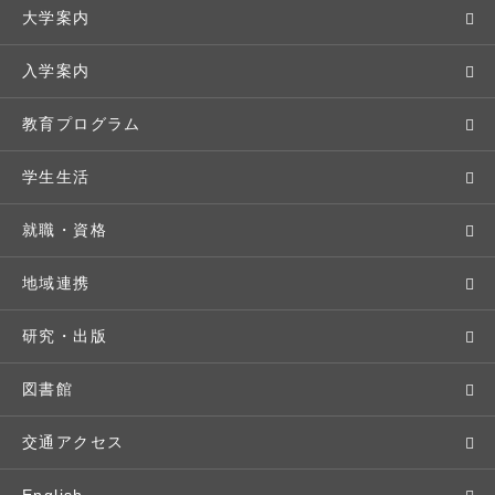
大学案内
敬和学園大学とは
入学案内
学長メッセージ
入学者選抜
教育プログラム
教育理念・方針・取り組み
オープンキャンパス
学部・学科
学生生活
キャンパス・施設設備
Webオープンキャンパス
地域実践
キャンパスライフ
就職・資格
交通アクセス
個別相談（来学・オンライン）
留学プログラム
年間スケジュール
就職・進路サポート
地域連携
基本情報・情報公開
特待生（入学者向け）
語学プログラム
クラブ・サークル
資格取得
地域との連携
研究・出版
広報・公聴
パンフレット・資料請求
教職課程
大学周辺マップ
公務員試験対策
生涯学習
研究者・研究分野
図書館
入学予定者の皆さま
教員紹介
学生寮
就職実績
科目等履修生
人文社会科学研究所
交通アクセス