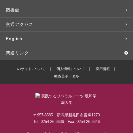
広報・公聴
パンフレット・資料請求
教職課程
大学周辺マップ
公務員試験対策
生涯学習
研究者・研究分野
図書館
入学予定者の皆さま
教員紹介
学生寮
就職実績
科目等履修生
人文社会科学研究所
交通アクセス
学修支援の体制
学生支援制度
社会で活躍する卒業生
社会人・シニア入学
情報メディア研究所
English
奨学金・特待生（在学生向け）
施設・設備の貸し出し
研究論文
関連リンク
出版物
バドミントン部ブログ
このサイトについて
個人情報について
採用情報
教職員ポータル
ボランティアセンターブログ
敬和学園高等学校
〒957-8585 新潟県新発田市富塚1270
Tel. 0254-26-3636 Fax. 0254-26-3646