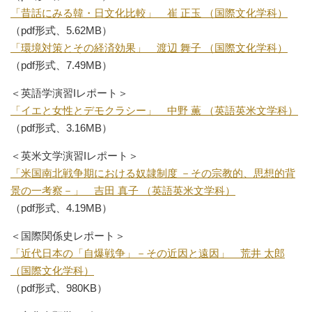
「昔話にみる韓・日文化比較」 崔 正玉 （国際文化学科）
（pdf形式、5.62MB）
「環境対策とその経済効果」 渡辺 舞子 （国際文化学科）
（pdf形式、7.49MB）
＜英語学演習Iレポート＞
「イエと女性とデモクラシー」 中野 薫 （英語英米文学科）
（pdf形式、3.16MB）
＜英米文学演習Iレポート＞
「米国南北戦争期における奴隷制度 －その宗教的、思想的背
景の一考察－」 吉田 真子 （英語英米文学科）
（pdf形式、4.19MB）
＜国際関係史レポート＞
「近代日本の「自爆戦争」－その近因と遠因」 荒井 太郎
（国際文化学科）
（pdf形式、980KB）