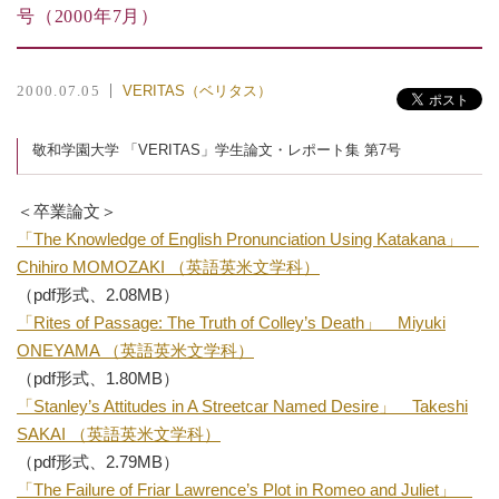
号（2000年7月）
VERITAS（ベリタス）
2000.07.05
敬和学園大学 「VERITAS」学生論文・レポート集 第7号
＜卒業論文＞
「The Knowledge of English Pronunciation Using Katakana」
Chihiro MOMOZAKI （英語英米文学科）
（pdf形式、2.08MB）
「Rites of Passage: The Truth of Colley’s Death」 Miyuki
ONEYAMA （英語英米文学科）
（pdf形式、1.80MB）
「Stanley’s Attitudes in A Streetcar Named Desire」 Takeshi
SAKAI （英語英米文学科）
（pdf形式、2.79MB）
「The Failure of Friar Lawrence’s Plot in Romeo and Juliet」