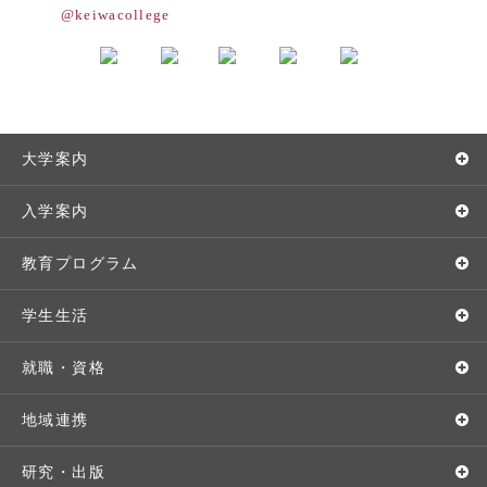
@keiwacollege
大学案内
敬和学園大学とは
入学案内
学長メッセージ
入学者選抜
教育プログラム
教育理念・方針・取り組み
オープンキャンパス
学部・学科
学生生活
キャンパス・施設設備
Webオープンキャンパス
地域実践
キャンパスライフ
就職・資格
交通アクセス
個別相談（来学・オンライン）
留学プログラム
年間スケジュール
就職・進路サポート
地域連携
基本情報・情報公開
特待生（入学者向け）
語学プログラム
クラブ・サークル
資格取得
地域との連携
研究・出版