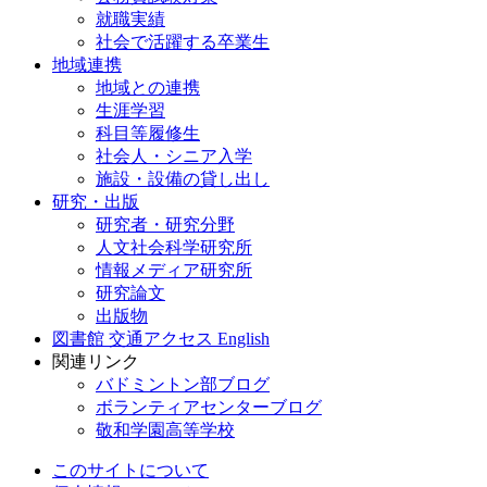
就職実績
社会で活躍する卒業生
地域連携
地域との連携
生涯学習
科目等履修生
社会人・シニア入学
施設・設備の貸し出し
研究・出版
研究者・研究分野
人文社会科学研究所
情報メディア研究所
研究論文
出版物
図書館
交通アクセス
English
関連リンク
バドミントン部ブログ
ボランティアセンターブログ
敬和学園高等学校
このサイトについて