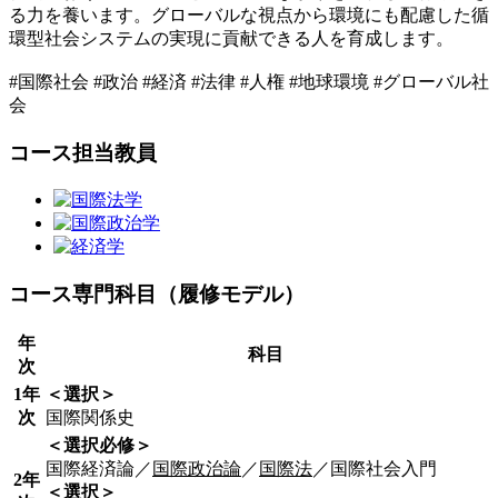
る力を養います。グローバルな視点から環境にも配慮した循
環型社会システムの実現に貢献できる人を育成します。
#国際社会 #政治 #経済 #法律 #人権 #地球環境 #グローバル社
会
コース担当教員
コース専門科目（履修モデル）
年
科目
次
1年
＜選択＞
次
国際関係史
＜選択必修＞
国際経済論／
国際政治論
／
国際法
／国際社会入門
2年
＜選択＞