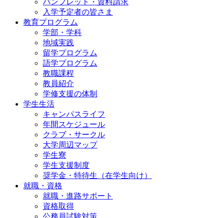
パンフレット・資料請求
入学予定者の皆さま
教育プログラム
学部・学科
地域実践
留学プログラム
語学プログラム
教職課程
教員紹介
学修支援の体制
学生生活
キャンパスライフ
年間スケジュール
クラブ・サークル
大学周辺マップ
学生寮
学生支援制度
奨学金・特待生（在学生向け）
就職・資格
就職・進路サポート
資格取得
公務員試験対策