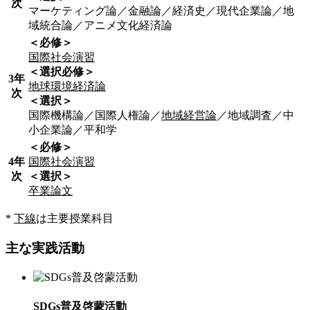
次
マーケティング論／金融論／経済史／現代企業論／地
域統合論／アニメ文化経済論
＜必修＞
国際社会演習
＜選択必修＞
3年
地球環境経済論
次
＜選択＞
国際機構論／国際人権論／
地域経営論
／地域調査／中
小企業論／平和学
＜必修＞
4年
国際社会演習
次
＜選択＞
卒業論文
*
下線
は主要授業科目
主な実践活動
SDGs普及啓蒙活動