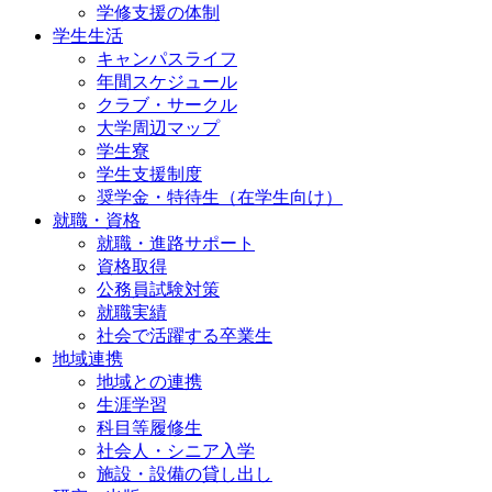
学修支援の体制
学生生活
キャンパスライフ
年間スケジュール
クラブ・サークル
大学周辺マップ
学生寮
学生支援制度
奨学金・特待生（在学生向け）
就職・資格
就職・進路サポート
資格取得
公務員試験対策
就職実績
社会で活躍する卒業生
地域連携
地域との連携
生涯学習
科目等履修生
社会人・シニア入学
施設・設備の貸し出し