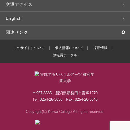
入学予定者の皆さま
教員紹介
学生寮
就職実績
科目等履修生
人文社会科学研究所
交通アクセス
学修支援の体制
学生支援制度
社会で活躍する卒業生
社会人・シニア入学
情報メディア研究所
English
奨学金・特待生（在学生向け）
施設・設備の貸し出し
研究論文
関連リンク
出版物
バドミントン部ブログ
このサイトについて
個人情報について
採用情報
教職員ポータル
ボランティアセンターブログ
敬和学園高等学校
〒957-8585 新潟県新発田市富塚1270
Tel. 0254-26-3636 Fax. 0254-26-3646
Copyright(C) Keiwa College.All rights reserved.