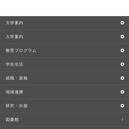
大学案内
敬和学園大学とは
入学案内
学長メッセージ
入学者選抜
教育プログラム
教育理念・方針・取り組み
オープンキャンパス
学部・学科
学生生活
キャンパス・施設設備
Webオープンキャンパス
地域実践
キャンパスライフ
就職・資格
交通アクセス
個別相談（来学・オンライン）
留学プログラム
年間スケジュール
就職・進路サポート
地域連携
基本情報・情報公開
特待生（入学者向け）
語学プログラム
クラブ・サークル
資格取得
地域との連携
研究・出版
広報・公聴
パンフレット・資料請求
教職課程
大学周辺マップ
公務員試験対策
生涯学習
研究者・研究分野
図書館