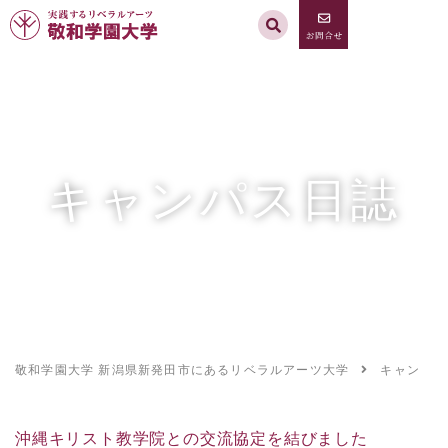
実践するリベラルアーツ 敬和学園大学
お問合せ
資料請求
MENU
キャンパス日誌
敬和学園大学 新潟県新発田市にあるリベラルアーツ大学
キャンパス
沖縄キリスト教学院との交流協定を結びました