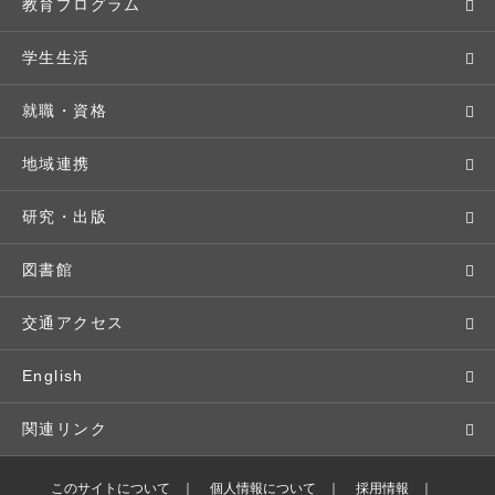
学長メッセージ
入学者選抜
教育プログラム
教育理念・方針・取り組み
オープンキャンパス
学部・学科
学生生活
キャンパス・施設設備
Webオープンキャンパス
地域実践
キャンパスライフ
就職・資格
交通アクセス
個別相談（来学・オンライン）
留学プログラム
年間スケジュール
就職・進路サポート
地域連携
基本情報・情報公開
特待生（入学者向け）
語学プログラム
クラブ・サークル
資格取得
地域との連携
研究・出版
広報・公聴
パンフレット・資料請求
教職課程
大学周辺マップ
公務員試験対策
生涯学習
研究者・研究分野
図書館
入学予定者の皆さま
教員紹介
学生寮
就職実績
科目等履修生
人文社会科学研究所
交通アクセス
学修支援の体制
学生支援制度
社会で活躍する卒業生
社会人・シニア入学
情報メディア研究所
English
奨学金・特待生（在学生向け）
施設・設備の貸し出し
研究論文
関連リンク
出版物
バドミントン部ブログ
このサイトについて
個人情報について
採用情報