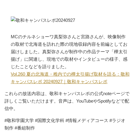
MCのチルネショーワ真梨弥さんと宮路さんが、映像制作
の取材で北海道を訪れた際の現地収録内容を前編としてお
届けしました。真梨弥さんが制作中の作品テーマ「樺太引
揚げ」に関連し、現地での取材やインタビューの様子、感
じたことなどを語りました。
Vol.260 夏の北海道・稚内での樺太引揚げ取材を語る：敬和
キャンパスレポ 20240927｜敬和キャンパスレポ
これらの放送内容は、敬和キャンパスレポの公式noteページで
詳しくご覧いただけます。音声は、YouTubeやSpotifyなどで配
信中。
#敬和学園大学 #国際文化学科 #情報メディアコース #ラジオ
制作 #番組制作