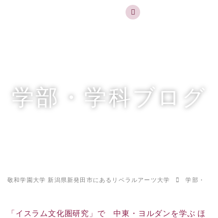
実践するリベラルアーツ 敬和学園大学
お問合せ
資料請求
MENU
学部・学科ブログ
敬和学園大学 新潟県新発田市にあるリベラルアーツ大学
学部・学科
「イスラム文化圏研究」で 中東・ヨルダンを学ぶ ほ