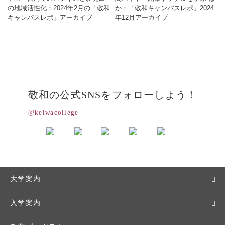
の地域活性化：2024年2月の「敬和
か：「敬和キャンパスレポ」2024
キャンパスレポ」アーカイブ
年12月アーカイブ
敬和の公式SNSをフォローしよう！
@keiwacollege
大学案内
敬和学園大学とは
入学案内