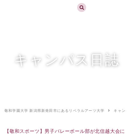
実践するリベラルアーツ 敬和学園大学
お問合せ
資料請求
MENU
キャンパス日誌
敬和学園大学 新潟県新発田市にあるリベラルアーツ大学
キャンパス
【敬和スポーツ】男子バレーボール部が北信越大会に