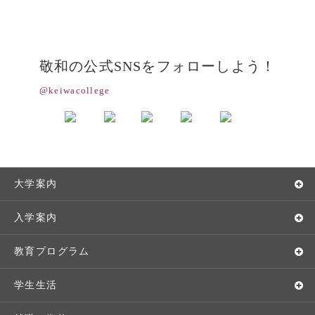
敬和の公式SNSをフォローしよう！
@keiwacollege
大学案内
敬和学園大学とは
入学案内
学長メッセージ
入学者選抜
教育プログラム
教育理念・方針・取り組み
オープンキャンパス
学部・学科
学生生活