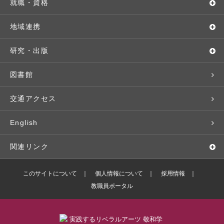
キャンパス・施設設備
Webオープンキャンパス
地域実践
キャンパスライフ
就職・資格
交通アクセス
個別相談（来学・オンライン）
留学プログラム
年間スケジュール
就職・進路サポート
地域連携
基本情報・情報公開
特待生（入学者向け）
語学プログラム
クラブ・サークル
資格取得
地域との連携
研究・出版
広報・公聴
パンフレット・資料請求
教職課程
大学周辺マップ
公務員試験対策
生涯学習
研究者・研究分野
図書館
入学予定者の皆さま
教員紹介
学生寮
就職実績
科目等履修生
人文社会科学研究所
交通アクセス
学修支援の体制
学生支援制度
社会で活躍する卒業生
社会人・シニア入学
情報メディア研究所
English
奨学金・特待生（在学生向け）
施設・設備の貸し出し
研究論文
関連リンク
出版物
バドミントン部ブログ
このサイトについて
個人情報について
採用情報
教職員ポータル
ボランティアセンターブログ
敬和学園高等学校