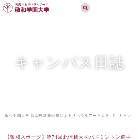
実践するリベラルアーツ 敬和学園大学
お問合せ
資料請求
MENU
キャンパス日誌
敬和学園大学 新潟県新発田市にあるリベラルアーツ大学
キャンパス
【敬和スポーツ】第74回北信越大学バドミントン選手