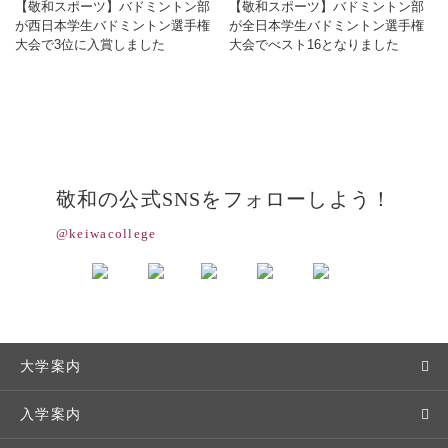
【敬和スポーツ】バドミントン部
【敬和スポーツ】バドミントン部
が西日本学生バドミントン選手権
が全日本学生バドミントン選手権
大会で3位に入賞しました
大会でべスト16となりました
敬和の公式SNSをフォローしよう！
@keiwacollege
大学案内
敬和学園大学とは
入学案内