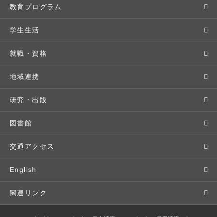
学長メッセージ
入学者選抜
教育プログラム
教育理念・方針・取り組み
オープンキャンパス
学部・学科
学生生活
キャンパス・施設設備
Webオープンキャンパス
地域実践
キャンパスライフ
就職・資格
交通アクセス
個別相談（来学・オンライン）
留学プログラム
年間スケジュール
就職・進路サポート
地域連携
基本情報・情報公開
特待生（入学者向け）
語学プログラム
クラブ・サークル
資格取得
地域との連携
研究・出版
広報・公聴
パンフレット・資料請求
教職課程
大学周辺マップ
公務員試験対策
生涯学習
研究者・研究分野
図書館
入学予定者の皆さま
教員紹介
学生寮
就職実績
科目等履修生
人文社会科学研究所
交通アクセス
学修支援の体制
学生支援制度
社会で活躍する卒業生
社会人・シニア入学
情報メディア研究所
English
奨学金・特待生（在学生向け）
施設・設備の貸し出し
研究論文
関連リンク
出版物
バドミントン部ブログ