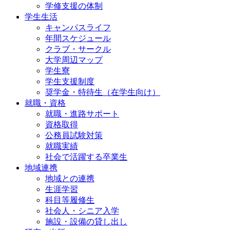
学修支援の体制
学生生活
キャンパスライフ
年間スケジュール
クラブ・サークル
大学周辺マップ
学生寮
学生支援制度
奨学金・特待生（在学生向け）
就職・資格
就職・進路サポート
資格取得
公務員試験対策
就職実績
社会で活躍する卒業生
地域連携
地域との連携
生涯学習
科目等履修生
社会人・シニア入学
施設・設備の貸し出し