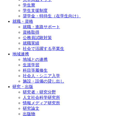
学生寮
学生支援制度
奨学金・特待生（在学生向け）
就職・資格
就職・進路サポート
資格取得
公務員試験対策
就職実績
社会で活躍する卒業生
地域連携
地域との連携
生涯学習
科目等履修生
社会人・シニア入学
施設・設備の貸し出し
研究・出版
研究者・研究分野
人文社会科学研究所
情報メディア研究所
研究論文
出版物