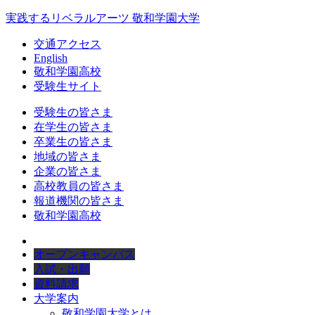
実践するリベラルアーツ 敬和学園大学
交通アクセス
English
敬和学園高校
受験生サイト
受験生の皆さま
在学生の皆さま
卒業生の皆さま
地域の皆さま
企業の皆さま
高校教員の皆さま
報道機関の皆さま
敬和学園高校
オープンキャンパス
入試・出願
資料請求
大学案内
敬和学園大学とは