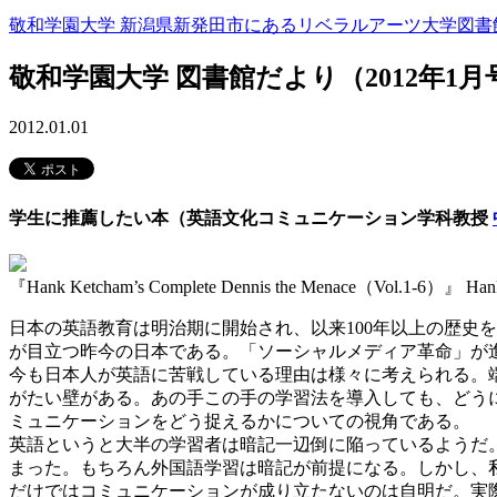
敬和学園大学 新潟県新発田市にあるリベラルアーツ大学
図書
敬和学園大学 図書館だより（2012年1月
2012.01.01
学生に推薦したい本（英語文化コミュニケーション学科教授
『Hank Ketcham’s Complete Dennis the Menace（Vol.1-6）』 H
日本の英語教育は明治期に開始され、以来100年以上の歴史
が目立つ昨今の日本である。「ソーシャルメディア革命」が
今も日本人が英語に苦戦している理由は様々に考えられる。
がたい壁がある。あの手この手の学習法を導入しても、どう
ミュニケーションをどう捉えるかについての視角である。
英語というと大半の学習者は暗記一辺倒に陥っているようだ
まった。もちろん外国語学習は暗記が前提になる。しかし、
だけではコミュニケーションが成り立たないのは自明だ。実