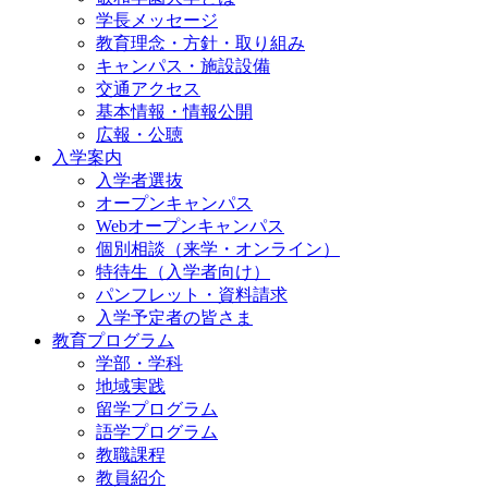
学長メッセージ
教育理念・方針・取り組み
キャンパス・施設設備
交通アクセス
基本情報・情報公開
広報・公聴
入学案内
入学者選抜
オープンキャンパス
Webオープンキャンパス
個別相談（来学・オンライン）
特待生（入学者向け）
パンフレット・資料請求
入学予定者の皆さま
教育プログラム
学部・学科
地域実践
留学プログラム
語学プログラム
教職課程
教員紹介