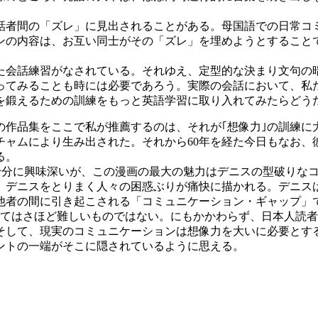
話者間の「ズレ」に見出されることがある。母国語での日常コ
ンの内容は、お互い同士がその「ズレ」を埋めようとすること
。
た会話練習がなされている。それゆえ、定型的な決まり文句の
ってみることも時には必要であろう。実際の会話において、私
｣を鍛えるための訓練をもっと英語学習に取り入れてみたらどう
作品集をここで私が推薦するのは、それが｢想像力｣の訓練に
ッチャムにより生み出された。それから60年を経た今日もなお
る。
も十分に興味深いが、この漫画の最大の魅力はデニスの型破りな
り、デニスをとりまく人々の困惑ぶりが痛快に描かれる。デニス
他者の間に引き起こされる「コミュニケーション・ギャップ」
いてはさほど難しいものではない。にもかかわらず、日本人読
そして、現実のコミュニケーションは想像力を大いに必要とす
ントの一端がそこに隠されているように思える。