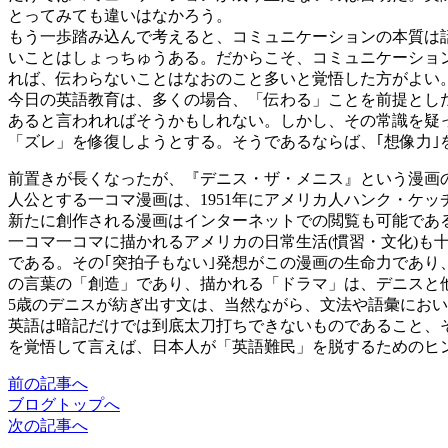
とってみても違いはなかろう。
もう一歩踏み込んで考えると、コミュニケーションの本質は
いことはしょっちゅうある。だからこそ、コミュニケーショ
れば、伝わらないことはなおのこと多いと覚悟した方がよい
今日の英語教育は、多くの場合、「伝わる」ことを前提とし
あると言われればそうかもしれない。しかし、その常識を疑
「ズレ」を修復しようとする。そうであるならば、｢想像力
前置きが長くなったが、『デニス・ザ・メニス』という漫画の
人公とする一コマ漫画は、1951年にアメリカ人ハンク・ケ
新たに創作される漫画はインターネットでの閲覧も可能であ
一コマ一コマに描かれるアメリカの日常生活(慣習・文化)
である。その｢突拍子もない｣発想がこの漫画の生命力であ
の言葉の「創造」であり、描かれる「ドラマ」は、デニスと
5歳のデニスが紡ぎ出す文は、当然ながら、文法や語彙にお
英語は暗記だけでは到底太刀打ちできないものであること、
を覚悟して言えば、日本人が「英語難民」を脱するためのヒ
前
の記事
へ
ブログ
トップへ
次
の記事
へ