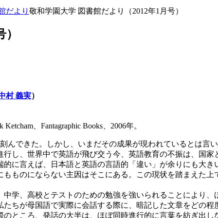
館だより
敬和学園大学 図書館だより（2012年1月号）
号）
中村 義実
）
ank Ketcham、Fantagraphic Books、2006年。
を刻んできた。しかし、いまだその成果が現われているとは言
進行し、世界中で英語が飛び交う今、英語教育の不振は、国家
端的に言えば、日本語と英語の言語的「違い」が余りにも大き
にもものにならない主因はそこにある。この現状を踏まえた上
。中学、高校とテストのための勉強を強いられることにより、
私たちが母国語で実際に会話する際に、暗記した文章をどの程
際のところ、発話の大半は、ほぼ同時進行的に言葉を紡ぎ出し