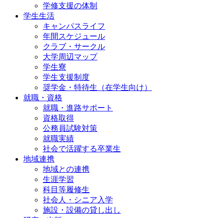
学修支援の体制
学生生活
キャンパスライフ
年間スケジュール
クラブ・サークル
大学周辺マップ
学生寮
学生支援制度
奨学金・特待生（在学生向け）
就職・資格
就職・進路サポート
資格取得
公務員試験対策
就職実績
社会で活躍する卒業生
地域連携
地域との連携
生涯学習
科目等履修生
社会人・シニア入学
施設・設備の貸し出し