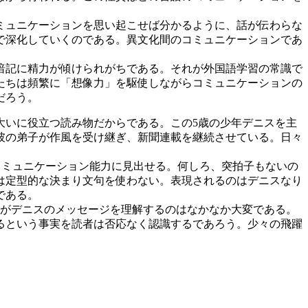
ミュニケーションを思い起こせば分かるように、話が伝わらな
で深化していくのである。異文化間のコミュニケーションであ
暗記に精力が傾けられがちである。それが外国語学習の常識で
たちは頻繁に「想像力」を駆使しながらコミュニケーションの
だろう。
大いに役立つ読み物だからである。この5歳の少年デニスを主
、彼の弟子が作風を受け継ぎ、新聞連載を継続させている。日々
コミュニケーション能力に見出せる。何しろ、突拍子もないの
は定型的な決まり文句を使わない。表現されるのはデニスなり
である。
者がデニスのメッセージを理解するのはなかなか大変である。
るという事実を読者は否応なく認識するであろう。少々の飛躍