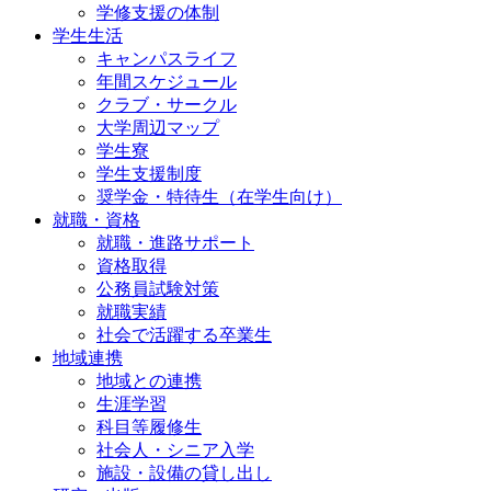
学修支援の体制
学生生活
キャンパスライフ
年間スケジュール
クラブ・サークル
大学周辺マップ
学生寮
学生支援制度
奨学金・特待生（在学生向け）
就職・資格
就職・進路サポート
資格取得
公務員試験対策
就職実績
社会で活躍する卒業生
地域連携
地域との連携
生涯学習
科目等履修生
社会人・シニア入学
施設・設備の貸し出し