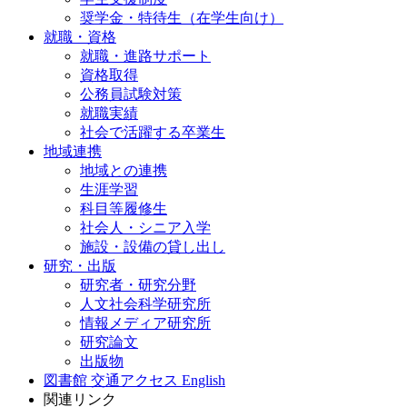
奨学金・特待生（在学生向け）
就職・資格
就職・進路サポート
資格取得
公務員試験対策
就職実績
社会で活躍する卒業生
地域連携
地域との連携
生涯学習
科目等履修生
社会人・シニア入学
施設・設備の貸し出し
研究・出版
研究者・研究分野
人文社会科学研究所
情報メディア研究所
研究論文
出版物
図書館
交通アクセス
English
関連リンク