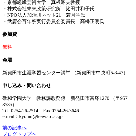
・京都嵯峨芸術大学 真板昭夫教授
・株式会社未来政策研究所 比田井和子氏
・NPO法人加治川ネット21 若月学氏
・武庸会百年祭実行委員会委員長 高橋正明氏
参加費
無料
会場
新発田市生涯学習センター講堂 （新発田市中央町5-8-47）
申し込み・問い合わせ
敬和学園大学 教務課教務係 新発田市富塚1270 （〒957-
8585）
Tel. 0254-26-2514 Fax 0254-26-3646
e-mail：kyomu@keiwa-c.ac.jp
前
の記事
へ
ブログ
トップへ