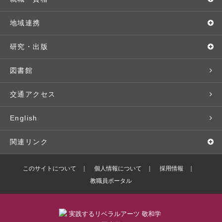
交通アクセス
個別相談（来学・オンライン）
留学プログラム
年間スケジュール
就職・進路サポート
地域連携
基本情報・情報公開
特待生（入学者向け）
語学プログラム
クラブ・サークル
資格取得
地域との連携
研究・出版
広報・公聴
パンフレット・資料請求
教職課程
大学周辺マップ
公務員試験対策
生涯学習
研究者・研究分野
図書館
入学予定者の皆さま
教員紹介
学生寮
就職実績
科目等履修生
人文社会科学研究所
交通アクセス
学修支援の体制
学生支援制度
社会で活躍する卒業生
社会人・シニア入学
情報メディア研究所
English
奨学金・特待生（在学生向け）
施設・設備の貸し出し
研究論文
関連リンク
出版物
バドミントン部ブログ
このサイトについて
個人情報について
採用情報
教職員ポータル
ボランティアセンターブログ
敬和学園高等学校