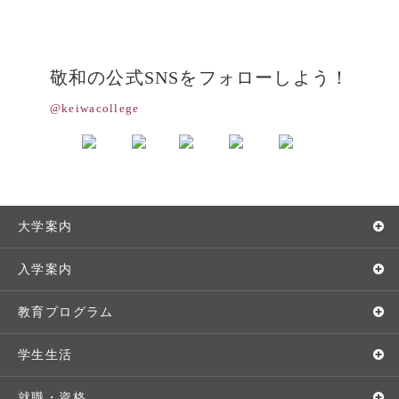
敬和の公式SNSをフォローしよう！
@keiwacollege
大学案内
敬和学園大学とは
入学案内
学長メッセージ
入学者選抜
教育プログラム
教育理念・方針・取り組み
オープンキャンパス
学部・学科
学生生活
キャンパス・施設設備
Webオープンキャンパス
地域実践
キャンパスライフ
就職・資格