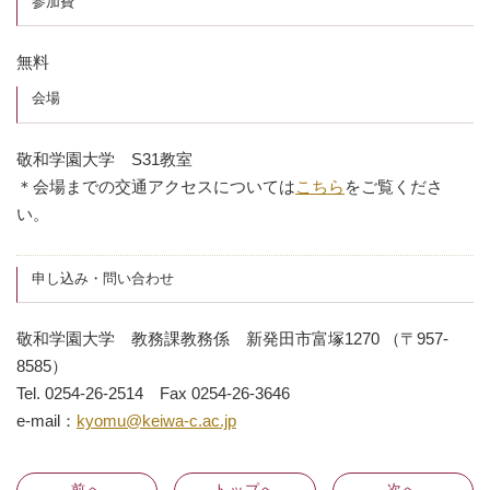
参加費
無料
会場
敬和学園大学 S31教室
＊会場までの交通アクセスについては
こちら
をご覧くださ
い。
申し込み・問い合わせ
敬和学園大学 教務課教務係 新発田市富塚1270 （〒957-
8585）
Tel. 0254-26-2514 Fax 0254-26-3646
e-mail：
kyomu@keiwa-c.ac.jp
前
へ
トップへ
次
へ