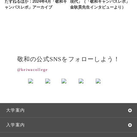
たずねるほか：2024年4月「敬和キ
現代」（「敬和キャンパスレポ」
ャンパスレポ」アーカイブ
金耿昊先生インタビューより）
敬和の公式SNSをフォローしよう！
@keiwacollege
大学案内
敬和学園大学とは
入学案内