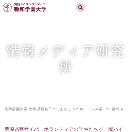
実践するリベラルアーツ 敬和学園大学
お問合せ
資料請求
MENU
情報メディア研究
所
敬和学園大学 新潟県新発田市にあるリベラルアーツ大学
情報メディ
新潟県警サイバーボランティアの学生たちが、闇バイ