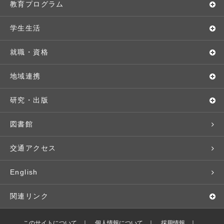
学長メッセージ
入学者選抜
教育プログラム
教育理念・方針・取り組み
オープンキャンパス
学部・学科
学生生活
キャンパス・施設設備
Webオープンキャンパス
地域実践
キャンパスライフ
就職・資格
交通アクセス
個別相談（来学・オンライン）
留学プログラム
年間スケジュール
就職・進路サポート
地域連携
基本情報・情報公開
特待生（入学者向け）
語学プログラム
クラブ・サークル
資格取得
地域との連携
研究・出版
広報・公聴
パンフレット・資料請求
教職課程
大学周辺マップ
公務員試験対策
生涯学習
研究者・研究分野
図書館
入学予定者の皆さま
教員紹介
学生寮
就職実績
科目等履修生
人文社会科学研究所
交通アクセス
学修支援の体制
学生支援制度
社会で活躍する卒業生
社会人・シニア入学
情報メディア研究所
English
奨学金・特待生（在学生向け）
施設・設備の貸し出し
研究論文
関連リンク
出版物
バドミントン部ブログ
このサイトについて
個人情報について
採用情報