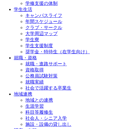
学修支援の体制
学生生活
キャンパスライフ
年間スケジュール
クラブ・サークル
大学周辺マップ
学生寮
学生支援制度
奨学金・特待生（在学生向け）
就職・資格
就職・進路サポート
資格取得
公務員試験対策
就職実績
社会で活躍する卒業生
地域連携
地域との連携
生涯学習
科目等履修生
社会人・シニア入学
施設・設備の貸し出し