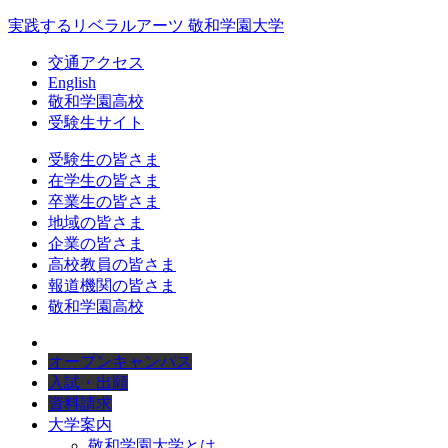
実践するリベラルアーツ 敬和学園大学
交通アクセス
English
敬和学園高校
受験生サイト
受験生の皆さま
在学生の皆さま
卒業生の皆さま
地域の皆さま
企業の皆さま
高校教員の皆さま
報道機関の皆さま
敬和学園高校
オープンキャンパス
入試・出願
資料請求
大学案内
敬和学園大学とは