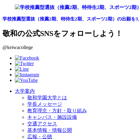
学校推薦型選抜（推薦2期、特待生2期、スポーツ2期）の出願を3
敬和の公式SNSをフォローしよう！
@keiwacollege
大学案内
敬和学園大学とは
学長メッセージ
教育理念・方針・取り組み
キャンパス・施設設備
交通アクセス
基本情報・情報公開
広報・公聴