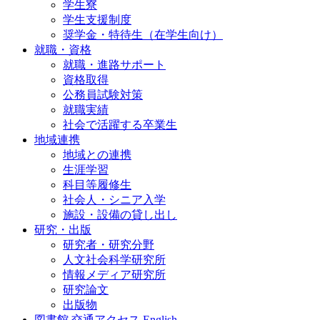
学生寮
学生支援制度
奨学金・特待生（在学生向け）
就職・資格
就職・進路サポート
資格取得
公務員試験対策
就職実績
社会で活躍する卒業生
地域連携
地域との連携
生涯学習
科目等履修生
社会人・シニア入学
施設・設備の貸し出し
研究・出版
研究者・研究分野
人文社会科学研究所
情報メディア研究所
研究論文
出版物
図書館
交通アクセス
English