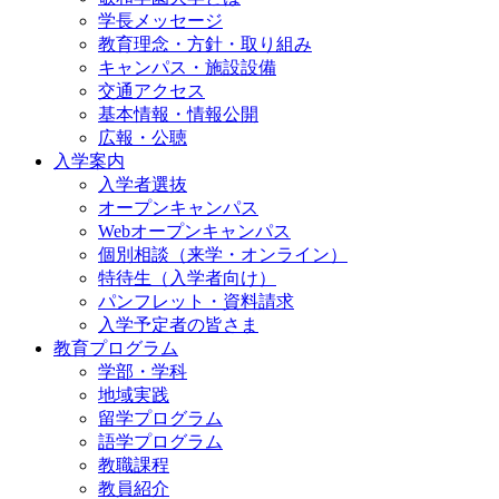
学長メッセージ
教育理念・方針・取り組み
キャンパス・施設設備
交通アクセス
基本情報・情報公開
広報・公聴
入学案内
入学者選抜
オープンキャンパス
Webオープンキャンパス
個別相談（来学・オンライン）
特待生（入学者向け）
パンフレット・資料請求
入学予定者の皆さま
教育プログラム
学部・学科
地域実践
留学プログラム
語学プログラム
教職課程
教員紹介