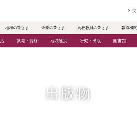
実践するリ
交
地域の皆さま
企業の皆さま
高校教員の皆さま
報道機
活
就職・資格
地域連携
研究・出版
図書館
パスライフ
就職・進路サポート
地域との連携
研究者・研究分野
ケジュール
資格取得
生涯学習
人文社会科学研究所
・サークル
公務員試験対策
科目等履修生
情報メディア研究所
出版物
辺マップ
就職実績
社会人・シニア入学
研究論文
社会で活躍する卒業生
施設・設備の貸し出し
出版物
援制度
・特待生（在学生向け）