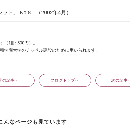
ト」 No.8 （2002年4月）
1冊: 500円）。
和学園大学のチャペル建設のために用いられます。
前
の記事
へ
ブログ
トップへ
次
の記事
こんなページも見ています