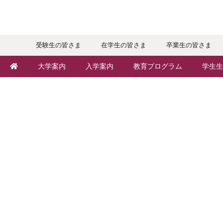
受験生の皆さま
在学生の皆さま
卒業生の皆さま
大学案内
入学案内
教育プログラム
学生生
敬和学園大学とは
入学者選抜
学部・学科
キャン
学長メッセージ
オープンキャンパス
地域実践
年間ス
教育理念・方針・取り組み
Webオープンキャンパス
留学プログラム
クラブ
キャンパス・施設設備
個別相談（来学・オンライン）
語学プログラム
大学周
交通アクセス
特待生（入学者向け）
教職課程
学生寮
基本情報・情報公開
パンフレット・資料請求
教員紹介
学生支
広報・公聴
入学予定者の皆さま
学修支援の体制
奨学金