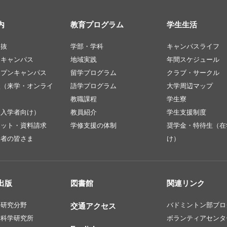
内
教育プログラム
学生生活
選抜
学部・学科
キャンパスライフ
ンキャンパス
地域実践
年間スケジュール
ープンキャンパス
留学プログラム
クラブ・サークル
談（来学・オンライ
語学プログラム
大学周辺マップ
教職課程
学生寮
（入学者向け）
教員紹介
学生支援制度
レット・資料請求
学修支援の体制
奨学金・特待生（在
定者の皆さま
け）
出版
図書館
関連リンク
・研究分野
バドミントン部ブロ
交通アクセス
会科学研究所
ボランティアセンタ