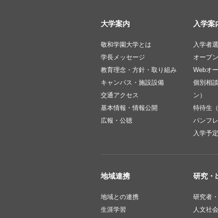
大学案内
入学案
敬和学園大学とは
入学者
学長メッセージ
オープ
教育理念・方針・取り組み
Webオ
キャンパス・施設設備
個別相
交通アクセス
ン）
基本情報・情報公開
特待生
広報・公聴
パンフ
入学予
地域連携
研究・
地域との連携
研究者
生涯学習
人文社