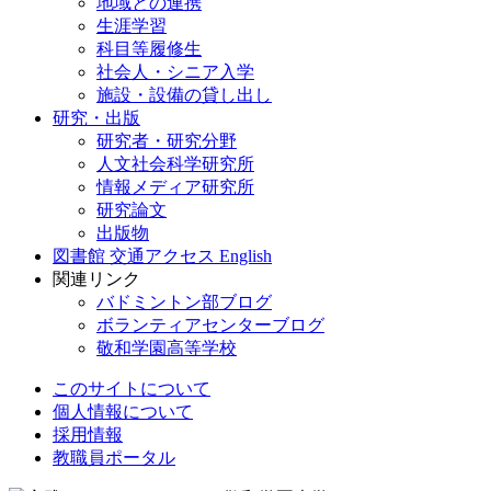
地域との連携
生涯学習
科目等履修生
社会人・シニア入学
施設・設備の貸し出し
研究・出版
研究者・研究分野
人文社会科学研究所
情報メディア研究所
研究論文
出版物
図書館
交通アクセス
English
関連リンク
バドミントン部ブログ
ボランティアセンターブログ
敬和学園高等学校
このサイトについて
個人情報について
採用情報
教職員ポータル