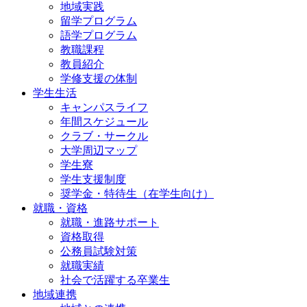
地域実践
留学プログラム
語学プログラム
教職課程
教員紹介
学修支援の体制
学生生活
キャンパスライフ
年間スケジュール
クラブ・サークル
大学周辺マップ
学生寮
学生支援制度
奨学金・特待生（在学生向け）
就職・資格
就職・進路サポート
資格取得
公務員試験対策
就職実績
社会で活躍する卒業生
地域連携