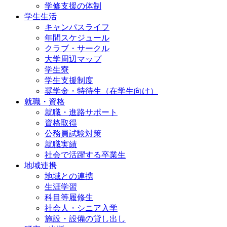
学修支援の体制
学生生活
キャンパスライフ
年間スケジュール
クラブ・サークル
大学周辺マップ
学生寮
学生支援制度
奨学金・特待生（在学生向け）
就職・資格
就職・進路サポート
資格取得
公務員試験対策
就職実績
社会で活躍する卒業生
地域連携
地域との連携
生涯学習
科目等履修生
社会人・シニア入学
施設・設備の貸し出し