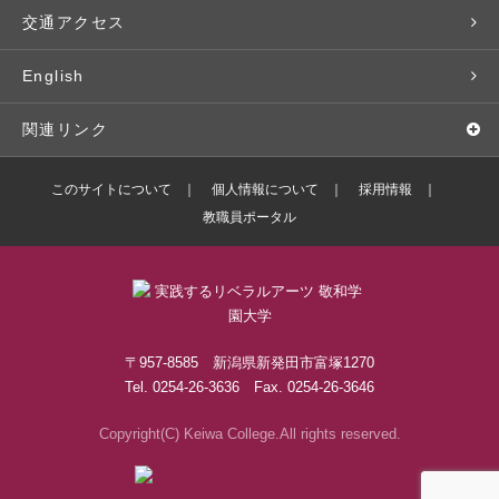
入学予定者の皆さま
教員紹介
学生寮
就職実績
科目等履修生
人文社会科学研究所
交通アクセス
学修支援の体制
学生支援制度
社会で活躍する卒業生
社会人・シニア入学
情報メディア研究所
English
奨学金・特待生（在学生向け）
施設・設備の貸し出し
研究論文
関連リンク
出版物
バドミントン部ブログ
このサイトについて
個人情報について
採用情報
教職員ポータル
ボランティアセンターブログ
敬和学園高等学校
〒957-8585 新潟県新発田市富塚1270
Tel. 0254-26-3636 Fax. 0254-26-3646
Copyright(C) Keiwa College.All rights reserved.