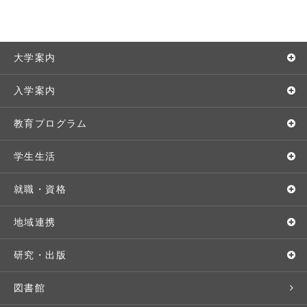
大学案内
敬和学園大学とは
入学案内
学長メッセージ
入学者選抜
教育プログラム
教育理念・方針・取り組み
オープンキャンパス
学部・学科
学生生活
キャンパス・施設設備
Webオープンキャンパス
地域実践
キャンパスライフ
就職・資格
交通アクセス
個別相談（来学・オンライン）
留学プログラム
年間スケジュール
就職・進路サポート
地域連携
基本情報・情報公開
特待生（入学者向け）
語学プログラム
クラブ・サークル
資格取得
地域との連携
研究・出版
広報・公聴
パンフレット・資料請求
教職課程
大学周辺マップ
公務員試験対策
生涯学習
研究者・研究分野
図書館