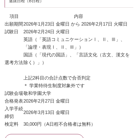
選抜日程（B日程）
項目
内容
出願期間
2026年1月23日 金曜日 から 2026年2月17日 火曜日
試験日
2026年2月24日 火曜日
英語（「英語コミュニケーションⅠ、Ⅱ、Ⅲ」、
「論理・表現Ⅰ、Ⅱ、Ⅲ」）
国語（「現代の国語」、「言語文化（古文、漢文を
選考方法
除く）」）
上記2科目の合計点数で合否判定
＊ 学業特待生制度対象外です
試験会場
敬和学園大学
合格発表
2026年2月27日 金曜日
入学手続
2026年3月13日 金曜日
締切
検定料
30,000円（A日程不合格者は無料）