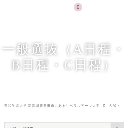
実践するリベラルアーツ 敬和学園大学
お問合せ
資料請求
MENU
一般選抜（A日程・
B日程・C日程）
敬和学園大学 新潟県新発田市にあるリベラルアーツ大学
入試・出願