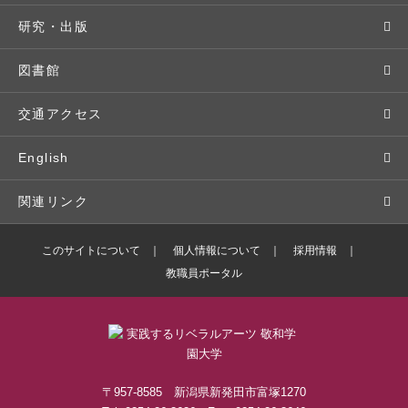
基本情報・情報公開
特待生（入学者向け）
語学プログラム
クラブ・サークル
資格取得
地域との連携
研究・出版
広報・公聴
パンフレット・資料請求
教職課程
大学周辺マップ
公務員試験対策
生涯学習
研究者・研究分野
図書館
入学予定者の皆さま
教員紹介
学生寮
就職実績
科目等履修生
人文社会科学研究所
交通アクセス
学修支援の体制
学生支援制度
社会で活躍する卒業生
社会人・シニア入学
情報メディア研究所
English
奨学金・特待生（在学生向け）
施設・設備の貸し出し
研究論文
関連リンク
出版物
バドミントン部ブログ
このサイトについて
個人情報について
採用情報
教職員ポータル
ボランティアセンターブログ
敬和学園高等学校
〒957-8585 新潟県新発田市富塚1270