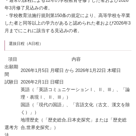
・通常の課程による12年の学校教育を修了した者および2026
年3月修了見込みの者。
・学校教育法施行規則第150条の規定により、高等学校を卒業
した者と同等以上の学力があると認められた者および2026年3
月までにこれに該当する見込みの者。
選抜日程（A日程）
項目
内容
出願期
2026年1月5日 月曜日 から 2026年1月22日 木曜日
間
試験日
2026年2月1日 日曜日
英語（「英語コミュニケーションⅠ、Ⅱ、Ⅲ」、「論
理・表現Ⅰ、Ⅱ、Ⅲ」）
国語（「現代の国語」、「言語文化（古文、漢文を除
く）」）
地理歴史（「歴史総合,日本史探究」または「歴史総
選考方
合,世界史探究」）
法