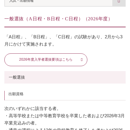
入試・出願情報
オープンキャンパス
一般選抜（A日程・B日程・C日程）（2026年度）
Webオープンキャンパス
「A日程」、「B日程」、「C日程」の試験があり、2月から3
個別相談（来学・オンライン）
月にかけて実施されます。
学費・特待生（入学者向け）
2026年度入学者選抜要項はこちら
入学前教育
一般選抜
パンフレット・資料請求
出願資格
次のいずれかに該当する者。
・高等学校または中等教育学校を卒業した者および2026年3月
卒業見込みの者。