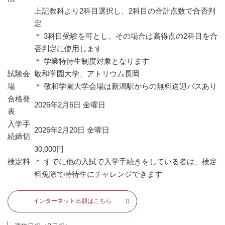
上記教科より2科目選択し、2科目の合計点数で合否判
定
＊ 3科目受験を可とし、その場合は高得点の2科目を合
否判定に使用します
＊ 学業特待生制度対象となります
試験会
敬和学園大学、アトリウム長岡
場
＊ 敬和学園大学会場は新潟駅からの無料送迎バスあり
合格発
2026年2月6日 金曜日
表
入学手
2026年2月20日 金曜日
続締切
30,000円
検定料
＊ すでに他の入試で入学手続きをしている者は、検定
料免除で特待生にチャレンジできます
インターネット出願はこちら