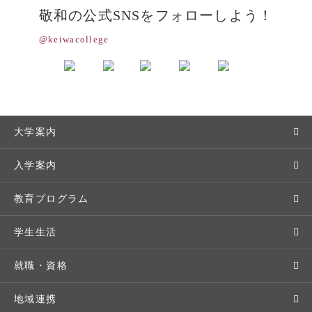
敬和の公式SNSをフォローしよう！
@keiwacollege
大学案内
敬和学園大学とは
入学案内
学長メッセージ
入学者選抜
教育プログラム
教育理念・方針・取り組み
オープンキャンパス
学部・学科
学生生活
キャンパス・施設設備
Webオープンキャンパス
地域実践
キャンパスライフ
就職・資格
交通アクセス
個別相談（来学・オンライン）
留学プログラム
年間スケジュール
就職・進路サポート
地域連携