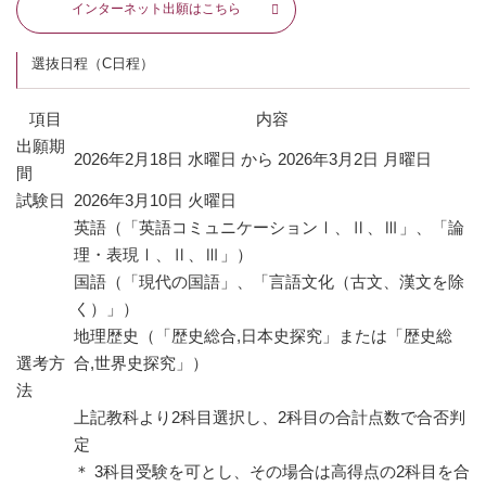
インターネット出願はこちら
選抜日程（C日程）
項目
内容
出願期
2026年2月18日 水曜日 から 2026年3月2日 月曜日
間
試験日
2026年3月10日 火曜日
英語（「英語コミュニケーションⅠ、Ⅱ、Ⅲ」、「論
理・表現Ⅰ、Ⅱ、Ⅲ」）
国語（「現代の国語」、「言語文化（古文、漢文を除
く）」）
地理歴史（「歴史総合,日本史探究」または「歴史総
選考方
合,世界史探究」）
法
上記教科より2科目選択し、2科目の合計点数で合否判
定
＊ 3科目受験を可とし、その場合は高得点の2科目を合