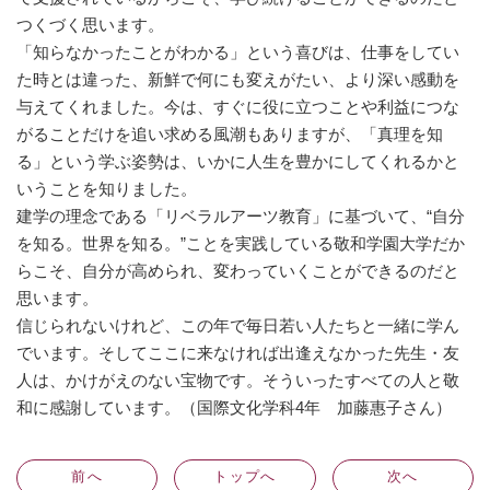
つくづく思います。
「知らなかったことがわかる」という喜びは、仕事をしてい
た時とは違った、新鮮で何にも変えがたい、より深い感動を
与えてくれました。今は、すぐに役に立つことや利益につな
がることだけを追い求める風潮もありますが、「真理を知
る」という学ぶ姿勢は、いかに人生を豊かにしてくれるかと
いうことを知りました。
建学の理念である「リベラルアーツ教育」に基づいて、“自分
を知る。世界を知る。”ことを実践している敬和学園大学だか
らこそ、自分が高められ、変わっていくことができるのだと
思います。
信じられないけれど、この年で毎日若い人たちと一緒に学ん
でいます。そしてここに来なければ出逢えなかった先生・友
人は、かけがえのない宝物です。そういったすべての人と敬
和に感謝しています。（国際文化学科4年 加藤惠子さん）
前
へ
トップへ
次
へ