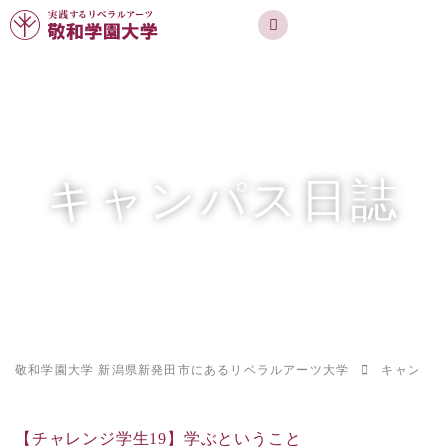
実践するリベラルアーツ 敬和学園大学
お問合せ
資料請求
MENU
キャンパス日誌
敬和学園大学 新潟県新発田市にあるリベラルアーツ大学
キャンパス
【チャレンジ学生19】学ぶということ