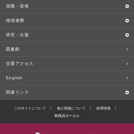
キャンパス・施設設備
Webオープンキャンパス
地域実践
キャンパスライフ
就職・資格
交通アクセス
個別相談（来学・オンライン）
留学プログラム
年間スケジュール
就職・進路サポート
地域連携
基本情報・情報公開
特待生（入学者向け）
語学プログラム
クラブ・サークル
資格取得
地域との連携
研究・出版
広報・公聴
パンフレット・資料請求
教職課程
大学周辺マップ
公務員試験対策
生涯学習
研究者・研究分野
図書館
入学予定者の皆さま
教員紹介
学生寮
就職実績
科目等履修生
人文社会科学研究所
交通アクセス
学修支援の体制
学生支援制度
社会で活躍する卒業生
社会人・シニア入学
情報メディア研究所
English
奨学金・特待生（在学生向け）
施設・設備の貸し出し
研究論文
関連リンク
出版物
バドミントン部ブログ
このサイトについて
個人情報について
採用情報
教職員ポータル
ボランティアセンターブログ