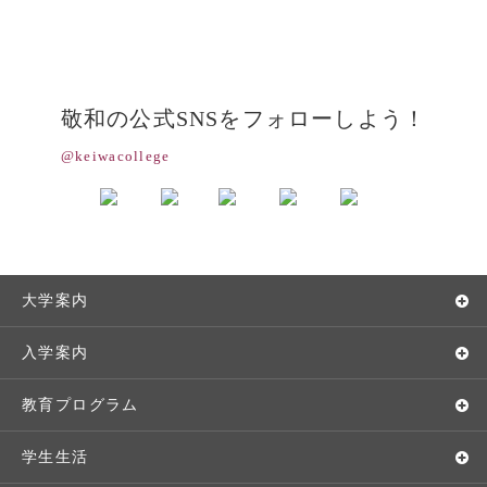
敬和の公式SNSをフォローしよう！
@keiwacollege
大学案内
敬和学園大学とは
入学案内
学長メッセージ
入学者選抜
教育プログラム
教育理念・方針・取り組み
オープンキャンパス
学部・学科
学生生活