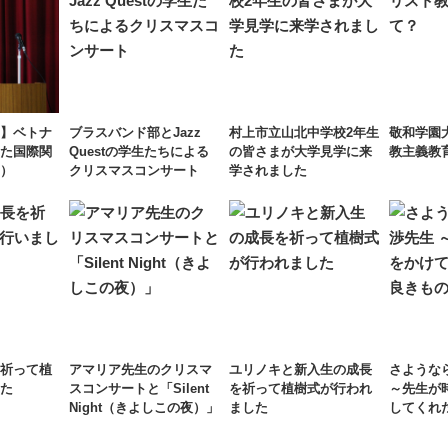
】ベトナ
ブラスバンド部とJazz
村上市立山北中学校2年⽣
敬和学園
た国際関
Questの学生たちによる
の皆さまが⼤学⾒学に来
教主義教
て）
クリスマスコンサート
学されました
祈って植
アマリア先生のクリスマ
ユリノキと新入生の成長
さような
た
スコンサートと「Silent
を祈って植樹式が行われ
～先生が
Night（きよしこの夜）」
ました
してくれ