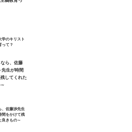
大学のキリスト
育って？
ら、佐藤渉先生
時間をかけて残
た良きもの～