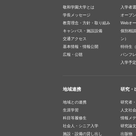
敬和学園大学とは
入学者
学長メッセージ
オープ
教育理念・方針・取り組み
Webオ
キャンパス・施設設備
個別相
交通アクセス
ン）
基本情報・情報公開
特待生
広報・公聴
パンフ
入学予
地域連携
研究・
地域との連携
研究者
生涯学習
人文社
科目等履修生
情報メ
社会人・シニア入学
研究論
施設・設備の貸し出し
出版物