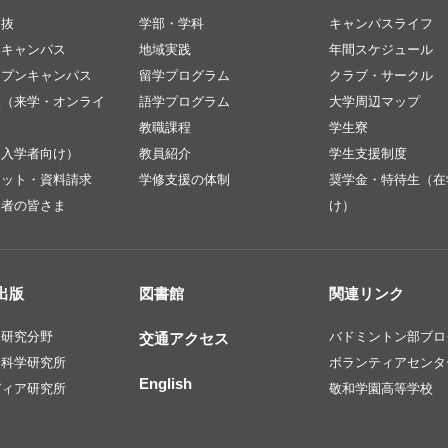
選抜
学部・学科
キャンパスライフ
ンキャンパス
地域実践
年間スケジュール
ープンキャンパス
留学プログラム
クラブ・サークル
談（来学・オンライ
語学プログラム
大学周辺マップ
教職課程
学生寮
（入学者向け）
教員紹介
学生支援制度
レット・資料請求
学修支援の体制
奨学金・特待生（在
定者の皆さま
け）
出版
図書館
関連リンク
・研究分野
バドミントン部ブロ
交通アクセス
会科学研究所
ボランティアセンタ
English
ディア研究所
敬和学園高等学校
文