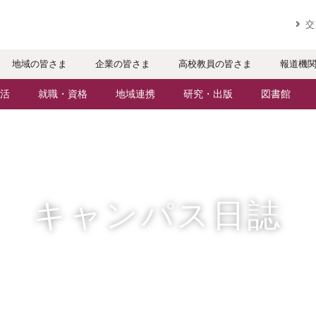
実践するリ
交
地域の皆さま
企業の皆さま
高校教員の皆さま
報道機
活
就職・資格
地域連携
研究・出版
図書館
パスライフ
就職・進路サポート
地域との連携
研究者・研究分野
ケジュール
資格取得
生涯学習
人文社会科学研究所
・サークル
公務員試験対策
科目等履修生
情報メディア研究所
キャンパス日誌
辺マップ
就職実績
社会人・シニア入学
研究論文
社会で活躍する卒業生
施設・設備の貸し出し
出版物
援制度
・特待生（在学生向け）