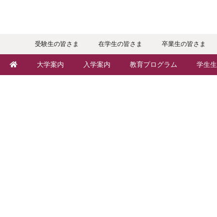
受験生の皆さま
在学生の皆さま
卒業生の皆さま
大学案内
入学案内
教育プログラム
学生生
敬和学園大学とは
入学者選抜
学部・学科
キャン
学長メッセージ
オープンキャンパス
地域実践
年間ス
教育理念・方針・取り組み
Webオープンキャンパス
留学プログラム
クラブ
キャンパス・施設設備
個別相談（来学・オンライン）
語学プログラム
大学周
交通アクセス
特待生（入学者向け）
教職課程
学生寮
基本情報・情報公開
パンフレット・資料請求
教員紹介
学生支
広報・公聴
入学予定者の皆さま
学修支援の体制
奨学金