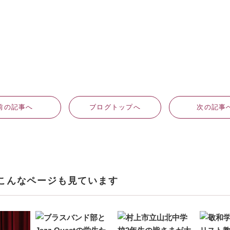
前
の記事
へ
ブログ
トップへ
次
の記事
こんなページも見ています