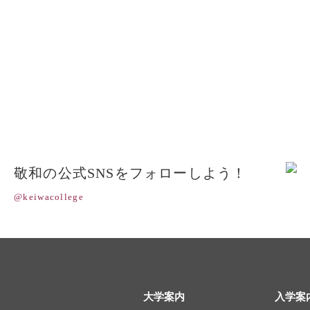
敬和の公式SNSをフォローしよう！
@keiwacollege
大学案内
入学案