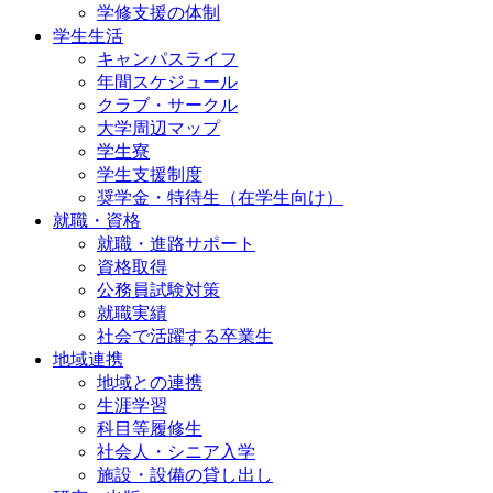
学修支援の体制
学生生活
キャンパスライフ
年間スケジュール
クラブ・サークル
大学周辺マップ
学生寮
学生支援制度
奨学金・特待生（在学生向け）
就職・資格
就職・進路サポート
資格取得
公務員試験対策
就職実績
社会で活躍する卒業生
地域連携
地域との連携
生涯学習
科目等履修生
社会人・シニア入学
施設・設備の貸し出し