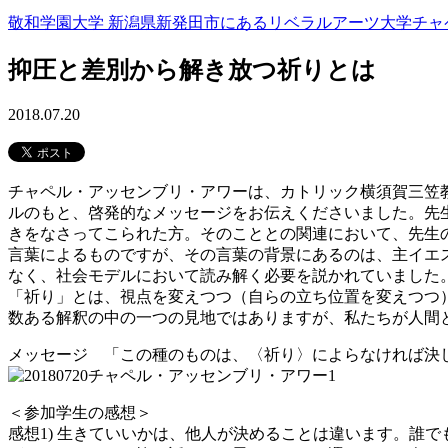
敬和学園大学 新潟県新発田市にあるリベラルアーツ大学
チャ
抑圧と差別から解き放つ祈りとは
2018.07.20
チャペル・アッセンブリ・アワーは、カトリック横須賀三笠
ルのもと、啓発的なメッセージをお伝えくださいました。先
きをなさってこられた方。そのこととの関連において、先生
言葉によるものですが、その言葉の背景にあるのは、主イエ
なく、社会モデルにおいて読み解く必要を説かれていました
「祈り」とは、視点を変えつつ（自らの立ち位置を変えつつ
数ある解釈の中の一つの見地ではありますが、私たちが人間
メッセージ 「この種のものは、〈祈り〉によらなければ決
＜参加学生の感想＞
感想1) 生きていいかは、他人が決めることは違います。誰