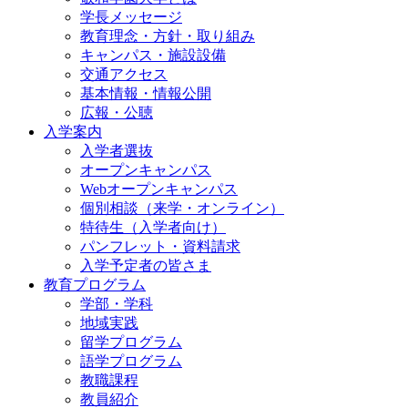
学長メッセージ
教育理念・方針・取り組み
キャンパス・施設設備
交通アクセス
基本情報・情報公開
広報・公聴
入学案内
入学者選抜
オープンキャンパス
Webオープンキャンパス
個別相談（来学・オンライン）
特待生（入学者向け）
パンフレット・資料請求
入学予定者の皆さま
教育プログラム
学部・学科
地域実践
留学プログラム
語学プログラム
教職課程
教員紹介