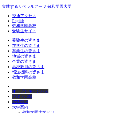
実践するリベラルアーツ 敬和学園大学
交通アクセス
English
敬和学園高校
受験生サイト
受験生の皆さま
在学生の皆さま
卒業生の皆さま
地域の皆さま
企業の皆さま
高校教員の皆さま
報道機関の皆さま
敬和学園高校
オープンキャンパス
入試・出願
資料請求
大学案内
敬和学園大学とは