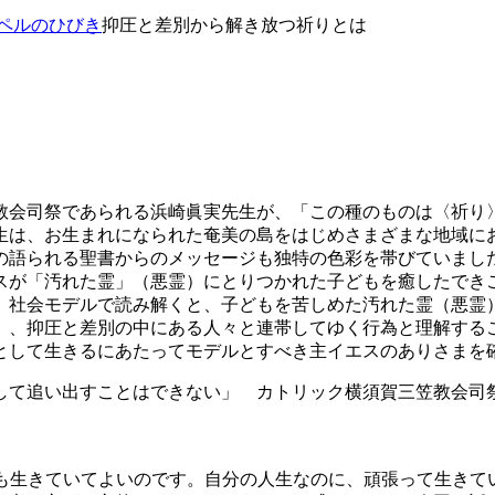
ペルのひびき
抑圧と差別から解き放つ祈りとは
教会司祭であられる浜崎眞実先生が、「この種のものは〈祈り
生は、お生まれになられた奄美の島をはじめさまざまな地域に
の語られる聖書からのメッセージも独特の色彩を帯びていまし
スが「汚れた霊」（悪霊）にとりつかれた子どもを癒したでき
。社会モデルで読み解くと、子どもを苦しめた汚れた霊（悪霊
）、抑圧と差別の中にある人々と連帯してゆく行為と理解する
として生きるにあたってモデルとすべき主イエスのありさまを
して追い出すことはできない」 カトリック横須賀三笠教会司祭
でも生きていてよいのです。自分の人生なのに、頑張って生き