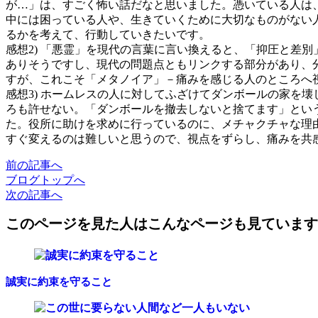
が…」は、すごく怖い話だなと思いました。憑いている人は
中には困っている人や、生きていくために大切なものがない
るかを考えて、行動していきたいです。
感想2) 「悪霊」を現代の言葉に言い換えると、「抑圧と差
ありそうですし、現代の問題点ともリンクする部分があり、
すが、これこそ「メタノイア」－痛みを感じる人のところへ
感想3) ホームレスの人に対してふざけてダンボールの家を
ろも許せない。「ダンボールを撤去しないと捨てます」とい
た。役所に助けを求めに行っているのに、メチャクチャな理
すぐ変えるのは難しいと思うので、視点をずらし、痛みを共
前
の記事
へ
ブログ
トップへ
次
の記事
へ
このページを見た人はこんなページも見ています
誠実に約束を守ること