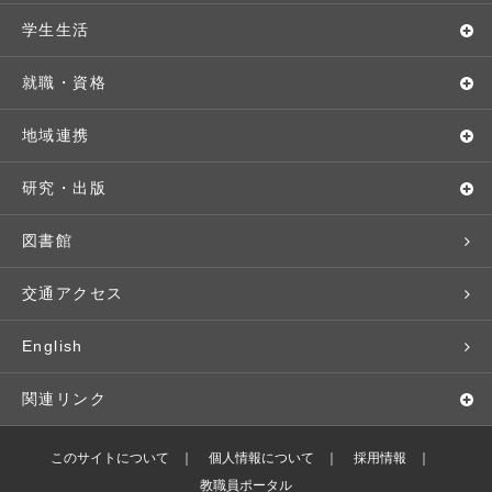
教育理念・方針・取り組み
オープンキャンパス
学部・学科
学生生活
キャンパス・施設設備
Webオープンキャンパス
地域実践
キャンパスライフ
就職・資格
交通アクセス
個別相談（来学・オンライン）
留学プログラム
年間スケジュール
就職・進路サポート
地域連携
基本情報・情報公開
特待生（入学者向け）
語学プログラム
クラブ・サークル
資格取得
地域との連携
研究・出版
広報・公聴
パンフレット・資料請求
教職課程
大学周辺マップ
公務員試験対策
生涯学習
研究者・研究分野
図書館
入学予定者の皆さま
教員紹介
学生寮
就職実績
科目等履修生
人文社会科学研究所
交通アクセス
学修支援の体制
学生支援制度
社会で活躍する卒業生
社会人・シニア入学
情報メディア研究所
English
奨学金・特待生（在学生向け）
施設・設備の貸し出し
研究論文
関連リンク
出版物
バドミントン部ブログ
このサイトについて
個人情報について
採用情報
教職員ポータル