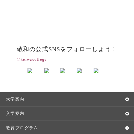
敬和の公式SNSをフォローしよう！
@keiwacollege
大学案内
敬和学園大学とは
入学案内
学長メッセージ
入学者選抜
教育プログラム