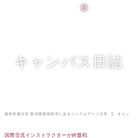
実践するリベラルアーツ 敬和学園大学
お問合せ
資料請求
MENU
キャンパス日誌
敬和学園大学 新潟県新発田市にあるリベラルアーツ大学
キャンパス
国際交流インストラクターが終盤戦