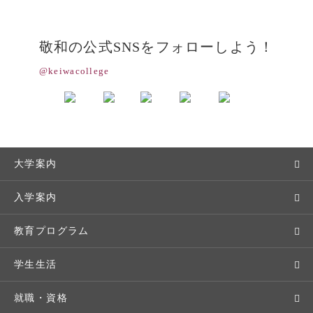
敬和の公式SNSをフォローしよう！
@keiwacollege
大学案内
敬和学園大学とは
入学案内
学長メッセージ
入学者選抜
教育プログラム
教育理念・方針・取り組み
オープンキャンパス
学部・学科
学生生活
キャンパス・施設設備
Webオープンキャンパス
地域実践
キャンパスライフ
就職・資格