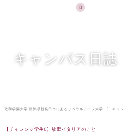
実践するリベラルアーツ 敬和学園大学
お問合せ
資料請求
MENU
キャンパス日誌
敬和学園大学 新潟県新発田市にあるリベラルアーツ大学
キャンパス
【チャレンジ学生6】故郷イタリアのこと