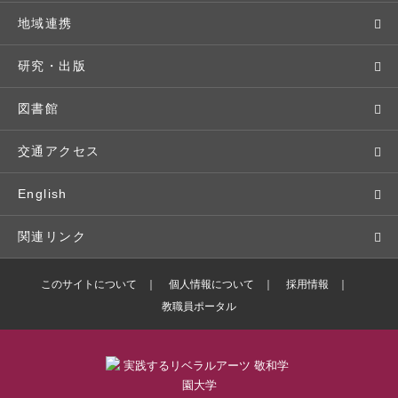
交通アクセス
個別相談（来学・オンライン）
留学プログラム
年間スケジュール
就職・進路サポート
地域連携
基本情報・情報公開
特待生（入学者向け）
語学プログラム
クラブ・サークル
資格取得
地域との連携
研究・出版
広報・公聴
パンフレット・資料請求
教職課程
大学周辺マップ
公務員試験対策
生涯学習
研究者・研究分野
図書館
入学予定者の皆さま
教員紹介
学生寮
就職実績
科目等履修生
人文社会科学研究所
交通アクセス
学修支援の体制
学生支援制度
社会で活躍する卒業生
社会人・シニア入学
情報メディア研究所
English
奨学金・特待生（在学生向け）
施設・設備の貸し出し
研究論文
関連リンク
出版物
バドミントン部ブログ
このサイトについて
個人情報について
採用情報
教職員ポータル
ボランティアセンターブログ
敬和学園高等学校