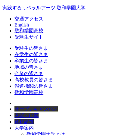
実践するリベラルアーツ 敬和学園大学
交通アクセス
English
敬和学園高校
受験生サイト
受験生の皆さま
在学生の皆さま
卒業生の皆さま
地域の皆さま
企業の皆さま
高校教員の皆さま
報道機関の皆さま
敬和学園高校
オープンキャンパス
入試・出願
資料請求
大学案内
敬和学園大学とは