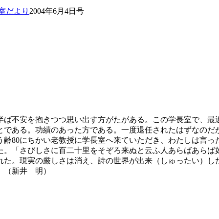
室だより
2004年6月4日号
半ば不安を抱きつつ思い出す方がたがある。この学長室で、最
とである。功績のあった方である。一度退任されたはずなのだ
う齢80にちかい老教授に学長室へ来ていただき、わたしは言っ
た。「さびしさに百二十里をそぞろ来ぬと云ふ人あらばあらば
れた。現実の厳しさは消え、詩の世界が出来（しゅったい）し
。（新井 明）