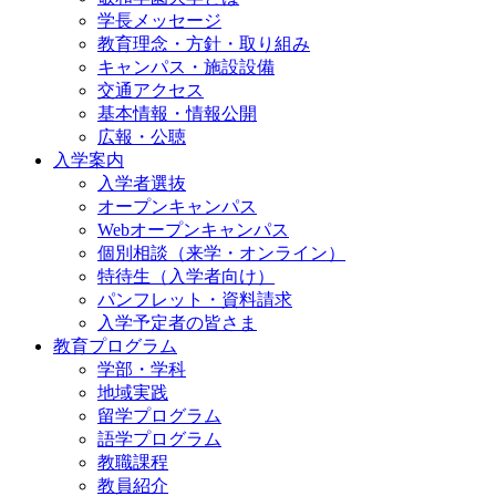
学長メッセージ
教育理念・方針・取り組み
キャンパス・施設設備
交通アクセス
基本情報・情報公開
広報・公聴
入学案内
入学者選抜
オープンキャンパス
Webオープンキャンパス
個別相談（来学・オンライン）
特待生（入学者向け）
パンフレット・資料請求
入学予定者の皆さま
教育プログラム
学部・学科
地域実践
留学プログラム
語学プログラム
教職課程
教員紹介