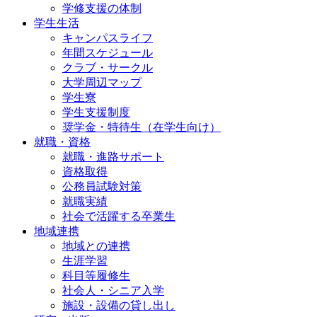
学修支援の体制
学生生活
キャンパスライフ
年間スケジュール
クラブ・サークル
大学周辺マップ
学生寮
学生支援制度
奨学金・特待生（在学生向け）
就職・資格
就職・進路サポート
資格取得
公務員試験対策
就職実績
社会で活躍する卒業生
地域連携
地域との連携
生涯学習
科目等履修生
社会人・シニア入学
施設・設備の貸し出し