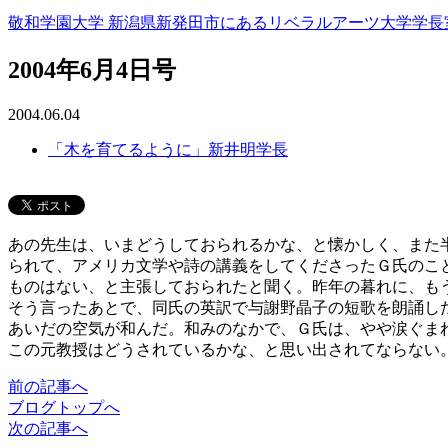
敬和学園大学 新潟県新発田市にあるリベラルアーツ大学
学長
2004年6月4日号
2004.06.04
「木を育てるように」新井明学長
あの先生は、いまどうしておられるかな、と懐かしく、また
られて、アメリカ文学や詩の講義をしてくださったＧ氏のこ
ものはない、と主張しておられたと聞く。昨年の暮れに、も
そう言ったあとで、同氏の英訳で与謝野晶子の短歌を朗誦し
あいだの空気が和んだ。和みのなかで、Ｇ氏は、やや涙ぐま
この元教授はどうされているかな、と思い出されてならない
前
の記事
へ
ブログ
トップへ
次
の記事
へ