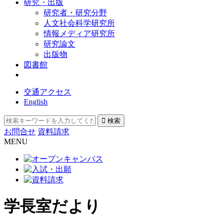
研究・出版
研究者・研究分野
人文社会科学研究所
情報メディア研究所
研究論文
出版物
図書館
交通アクセス
English
お問合せ
資料請求
MENU
学長室だより