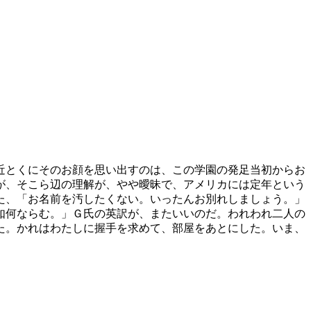
近とくにそのお顔を思い出すのは、この学園の発足当初からお
が、そこら辺の理解が、やや曖昧で、アメリカには定年という
た、「お名前を汚したくない。いったんお別れしましょう。」
如何ならむ。」Ｇ氏の英訳が、またいいのだ。われわれ二人の
た。かれはわたしに握手を求めて、部屋をあとにした。いま、