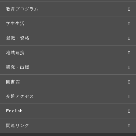
学長メッセージ
入学者選抜
教育プログラム
教育理念・方針・取り組み
オープンキャンパス
学部・学科
学生生活
キャンパス・施設設備
Webオープンキャンパス
地域実践
キャンパスライフ
就職・資格
交通アクセス
個別相談（来学・オンライン）
留学プログラム
年間スケジュール
就職・進路サポート
地域連携
基本情報・情報公開
特待生（入学者向け）
語学プログラム
クラブ・サークル
資格取得
地域との連携
研究・出版
広報・公聴
パンフレット・資料請求
教職課程
大学周辺マップ
公務員試験対策
生涯学習
研究者・研究分野
図書館
入学予定者の皆さま
教員紹介
学生寮
就職実績
科目等履修生
人文社会科学研究所
交通アクセス
学修支援の体制
学生支援制度
社会で活躍する卒業生
社会人・シニア入学
情報メディア研究所
English
奨学金・特待生（在学生向け）
施設・設備の貸し出し
研究論文
関連リンク