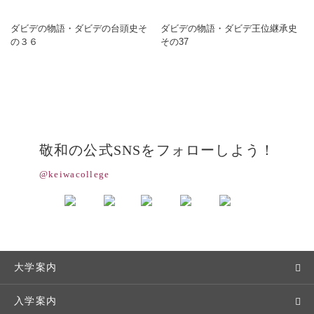
ダビデの物語・ダビデの台頭史そ
ダビデの物語・ダビデ王位継承史
の３６
その37
敬和の公式SNSをフォローしよう！
@keiwacollege
大学案内
敬和学園大学とは
入学案内