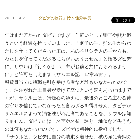
「ダビデの物語」鈴木佳秀学長
2011.04.29
年はまだ若かったダビデですが、羊飼いとして獅子や熊と戦
うという経験を持っていました。「獅子の手、熊の手からわ
たしを守ってくださった主は、あのペリシテ人の手からも、
わたしを守ってくださるにちがいありません」と語るダビデ
に、サウルは「行くがよい。主がお前と共におられるよう
に」と許可を与えます（サムエル記上17章37節）。
報賞目当てに挑戦を引き受ける者など誰もいなかったので
す。油注がれた王自身が受けて立つという道もあったはずで
すが、サウル王は、猜疑心のゆえに、最後のところ主なる神
の守りを信じていなかったと言わざるを得ません。ダビデが
サムエルによって油を注がれた者であることを、サウルは知
りません。ダビデには、名声や名誉、誇り、地位など失うも
のは何もなかったのです。ダビデは精神的に身軽でした。
「サウルは、ダビデに自分の装束を着せた。彼の頭に青銅の