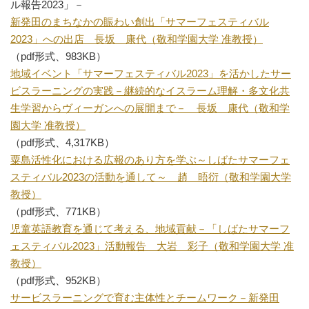
ル報告2023」－
新発田のまちなかの賑わい創出「サマーフェスティバル
2023」への出店 長坂 康代（敬和学園大学 准教授）
（pdf形式、983KB）
地域イベント「サマーフェスティバル2023」を活かしたサー
ビスラーニングの実践－継続的なイスラーム理解・多文化共
生学習からヴィーガンへの展開まで－ 長坂 康代（敬和学
園大学 准教授）
（pdf形式、4,317KB）
粟島活性化における広報のあり方を学ぶ～しばたサマーフェ
スティバル2023の活動を通して～ 趙 晤衍（敬和学園大学
教授）
（pdf形式、771KB）
児童英語教育を通じて考える、地域貢献－「しばたサマーフ
ェスティバル2023」活動報告 大岩 彩子（敬和学園大学 准
教授）
（pdf形式、952KB）
サービスラーニングで育む主体性とチームワーク－新発田