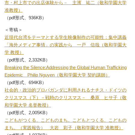
市・村上市での出店体験から－ 主濱 祐二（敬和学園大学
准教授）
（pdf形式、936KB）
＜寄稿＞
近現代台湾をテーマとする学生映像制作の可能性：集中講義
「海外メディア事情」の実践から 一戸 信哉（敬和学園大
学 教授）
（pdf形式、2,332KB）
Breaking the Silence:Addressing the Global Human Trafficking
Epidemic Philip Nguyen（敬和学園大学 契約講師）
（pdf形式、694KB）
社会的・政治的プロパガンダに利用されるナチス・ドイツの
クリスマス（下）－戦時のクリスマス－ 桑原 ヒサ子（敬
和学園大学 名誉教授）
（pdf形式、2,005KB）
こどもがつくる、こどものまち。こどもとつくる、こどもの
まち。（実践報告） 大岩 彩子（敬和学園大学 准教授）