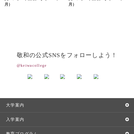
月）
月）
敬和の公式SNSをフォローしよう！
@keiwacollege
大学案内
敬和学園大学とは
入学案内
学長メッセージ
入学者選抜
教育プログラム