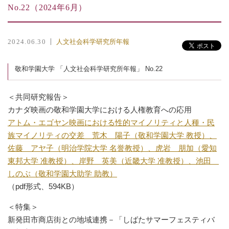
No.22（2024年6月）
人文社会科学研究所年報
2024.06.30
敬和学園大学 「人文社会科学研究所年報」 No.22
＜共同研究報告＞
カナダ映画の敬和学園大学における人権教育への応用
アトム・エゴヤン映画における性的マイノリティと人種・民
族マイノリティの交差 荒木 陽子（敬和学園大学 教授）、
佐藤 アヤ子（明治学院大学 名誉教授）、虎岩 朋加（愛知
東邦大学 准教授）、岸野 英美（近畿大学 准教授）、池田
しのぶ（敬和学園大助学 助教）
（pdf形式、594KB）
＜特集＞
新発田市商店街との地域連携－「しばたサマーフェスティバ