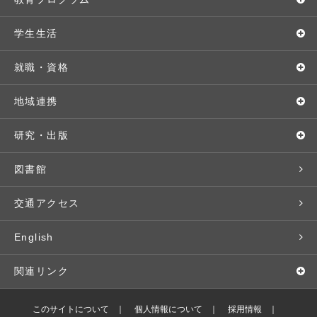
教育理念・方針・取り組み
オープンキャンパス
学部・学科
学生生活
キャンパス・施設設備
Webオープンキャンパス
地域実践
キャンパスライフ
就職・資格
交通アクセス
個別相談（来学・オンライン）
留学プログラム
年間スケジュール
就職・進路サポート
地域連携
基本情報・情報公開
特待生（入学者向け）
語学プログラム
クラブ・サークル
資格取得
地域との連携
研究・出版
広報・公聴
パンフレット・資料請求
教職課程
大学周辺マップ
公務員試験対策
生涯学習
研究者・研究分野
図書館
入学予定者の皆さま
教員紹介
学生寮
就職実績
科目等履修生
人文社会科学研究所
交通アクセス
学修支援の体制
学生支援制度
社会で活躍する卒業生
社会人・シニア入学
情報メディア研究所
English
奨学金・特待生（在学生向け）
施設・設備の貸し出し
研究論文
関連リンク
出版物
バドミントン部ブログ
このサイトについて
個人情報について
採用情報