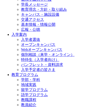
学長メッセージ
教育理念・方針・取り組み
キャンパス・施設設備
交通アクセス
基本情報・情報公開
広報・公聴
入学案内
入学者選抜
オープンキャンパス
Webオープンキャンパス
個別相談（来学・オンライン）
特待生（入学者向け）
パンフレット・資料請求
入学予定者の皆さま
教育プログラム
学部・学科
地域実践
留学プログラム
語学プログラム
教職課程
教員紹介