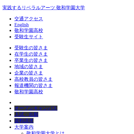
実践するリベラルアーツ 敬和学園大学
交通アクセス
English
敬和学園高校
受験生サイト
受験生の皆さま
在学生の皆さま
卒業生の皆さま
地域の皆さま
企業の皆さま
高校教員の皆さま
報道機関の皆さま
敬和学園高校
オープンキャンパス
入試・出願
資料請求
大学案内
敬和学園大学とは