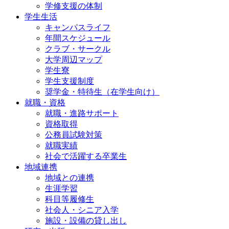
学修支援の体制
学生生活
キャンパスライフ
年間スケジュール
クラブ・サークル
大学周辺マップ
学生寮
学生支援制度
奨学金・特待生（在学生向け）
就職・資格
就職・進路サポート
資格取得
公務員試験対策
就職実績
社会で活躍する卒業生
地域連携
地域との連携
生涯学習
科目等履修生
社会人・シニア入学
施設・設備の貸し出し