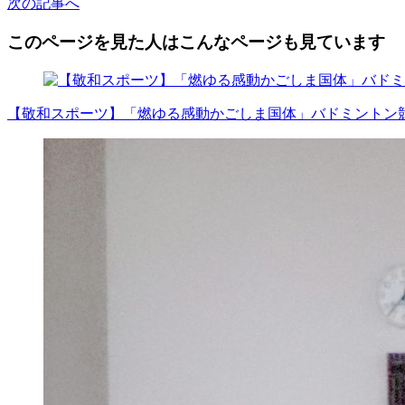
次
の記事
へ
このページを見た人はこんなページも見ています
【敬和スポーツ】「燃ゆる感動かごしま国体」バドミントン