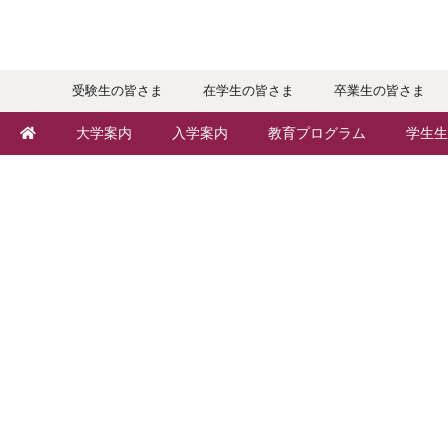
受験生の皆さま
在学生の皆さま
卒業生の皆さま
大学案内
入学案内
教育プログラム
学生生
敬和学園大学とは
入学者選抜
学部・学科
キャン
学長メッセージ
オープンキャンパス
地域実践
年間ス
教育理念・方針・取り組み
Webオープンキャンパス
留学プログラム
クラブ
キャンパス・施設設備
個別相談（来学・オンライン）
語学プログラム
大学周
交通アクセス
特待生（入学者向け）
教職課程
学生寮
基本情報・情報公開
パンフレット・資料請求
教員紹介
学生支
広報・公聴
入学予定者の皆さま
学修支援の体制
奨学金