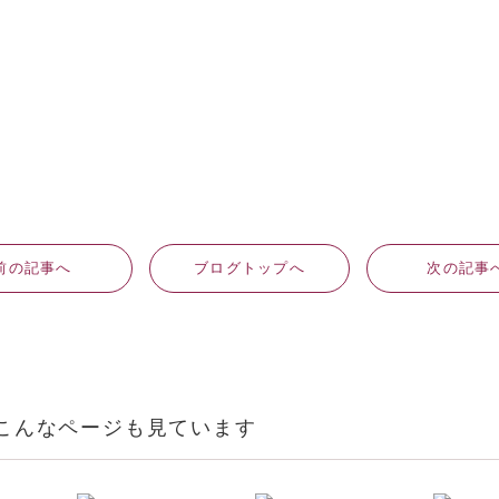
前
の記事
へ
ブログ
トップへ
次
の記事
こんなページも見ています