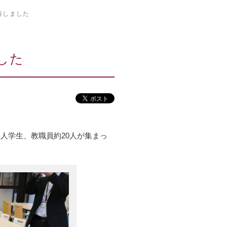
催しました
した
人学生、教職員約20人が集まっ