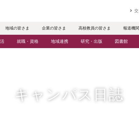
実践するリ
交
地域の皆さま
企業の皆さま
高校教員の皆さま
報道機
活
就職・資格
地域連携
研究・出版
図書館
パスライフ
就職・進路サポート
地域との連携
研究者・研究分野
ケジュール
資格取得
生涯学習
人文社会科学研究所
・サークル
公務員試験対策
科目等履修生
情報メディア研究所
キャンパス日誌
辺マップ
就職実績
社会人・シニア入学
研究論文
社会で活躍する卒業生
施設・設備の貸し出し
出版物
援制度
・特待生（在学生向け）