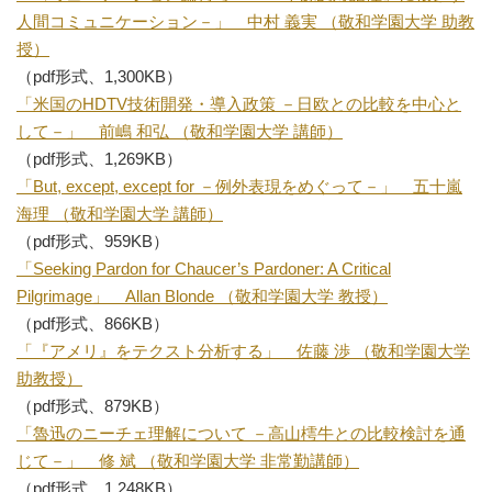
人間コミュニケーション－」 中村 義実 （敬和学園大学 助教
授）
（pdf形式、1,300KB）
「米国のHDTV技術開発・導入政策 －日欧との比較を中心と
して－」 前嶋 和弘 （敬和学園大学 講師）
（pdf形式、1,269KB）
「But, except, except for －例外表現をめぐって－」 五十嵐
海理 （敬和学園大学 講師）
（pdf形式、959KB）
「Seeking Pardon for Chaucer’s Pardoner: A Critical
Pilgrimage」 Allan Blonde （敬和学園大学 教授）
（pdf形式、866KB）
「『アメリ』をテクスト分析する」 佐藤 渉 （敬和学園大学
助教授）
（pdf形式、879KB）
「魯迅のニーチェ理解について －高山樗牛との比較検討を通
じて－」 修 斌 （敬和学園大学 非常勤講師）
（pdf形式、1,248KB）