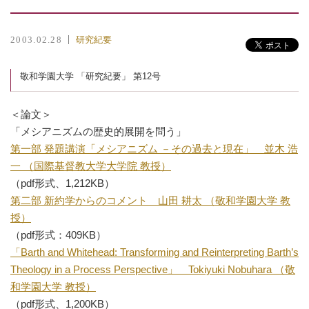
研究紀要
2003.02.28
敬和学園大学 「研究紀要」 第12号
＜論文＞
「メシアニズムの歴史的展開を問う」
第一部 発題講演「メシアニズム －その過去と現在」 並木 浩
一 （国際基督教大学大学院 教授）
（pdf形式、1,212KB）
第二部 新約学からのコメント 山田 耕太 （敬和学園大学 教
授）
（pdf形式：409KB）
「Barth and Whitehead: Transforming and Reinterpreting Barth’s
Theology in a Process Perspective」 Tokiyuki Nobuhara （敬
和学園大学 教授）
（pdf形式、1,200KB）