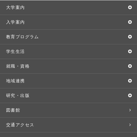
大学案内
敬和学園大学とは
入学案内
学長メッセージ
入学者選抜
教育プログラム
教育理念・方針・取り組み
オープンキャンパス
学部・学科
学生生活
キャンパス・施設設備
Webオープンキャンパス
地域実践
キャンパスライフ
就職・資格
交通アクセス
個別相談（来学・オンライン）
留学プログラム
年間スケジュール
就職・進路サポート
地域連携
基本情報・情報公開
特待生（入学者向け）
語学プログラム
クラブ・サークル
資格取得
地域との連携
研究・出版
広報・公聴
パンフレット・資料請求
教職課程
大学周辺マップ
公務員試験対策
生涯学習
研究者・研究分野
図書館
入学予定者の皆さま
教員紹介
学生寮
就職実績
科目等履修生
人文社会科学研究所
交通アクセス