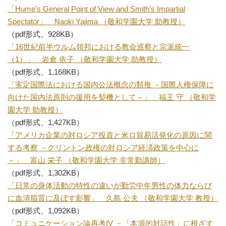
「Hume’s General Point of View and Smith’s Impartial
Spectator」 Naoki Yajima （敬和学園大学 助教授）
（pdf形式、928KB）
「16世紀前半ウルム領邦における教会巡察と宗派統一
（1）」 岩倉 依子 （敬和学園大学 助教授）
（pdf形式、1,168KB）
「実定国際法における国内公法概念の類推 －国際人権保障に
向けた国内法原則の援用を契機として－」 福王 守 （敬和学
園大学 助教授）
（pdf形式、1,427KB）
「アメリカ企業の対ロシア投資と米ロ貿易活発化の原因に関
する考察 －クリントン政権の対ロシア経済政策を中心に
－」 富山 栄子 （敬和学園大学 非常勤講師）
（pdf形式、1,302KB）
「日常の身体活動の特性の違いが勤労中年男性の体力ならび
に血清脂質に及ぼす影響」 久島 公夫 （敬和学園大学 教授）
（pdf形式、1,092KB）
「コミュニケーション論再考IV －「本源的対話性」に根ざす