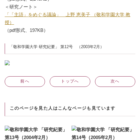
＜研究ノート＞
「「主語」をめぐる議論」 上野 恵美子 （敬和学園大学 教
授）
（pdf形式、197KB）
「敬和学園大学 研究紀要」 第12号 （2003年2月）
前
へ
トップへ
次
へ
このページを見た人はこんなページも見ています