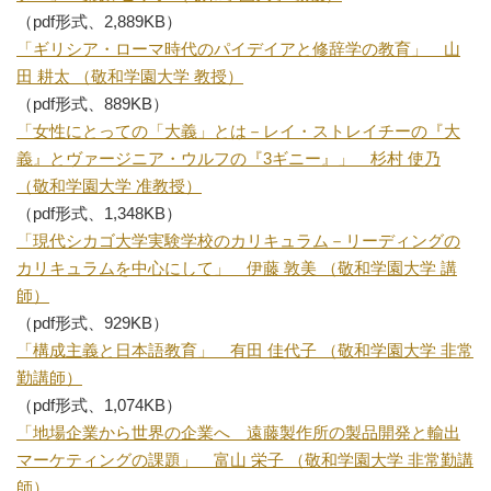
（pdf形式、2,889KB）
「ギリシア・ローマ時代のパイデイアと修辞学の教育」 山
田 耕太 （敬和学園大学 教授）
（pdf形式、889KB）
「女性にとっての「大義」とは－レイ・ストレイチーの『大
義』とヴァージニア・ウルフの『3ギニー』」 杉村 使乃
（敬和学園大学 准教授）
（pdf形式、1,348KB）
「現代シカゴ大学実験学校のカリキュラム－リーディングの
カリキュラムを中心にして」 伊藤 敦美 （敬和学園大学 講
師）
（pdf形式、929KB）
「構成主義と日本語教育」 有田 佳代子 （敬和学園大学 非常
勤講師）
（pdf形式、1,074KB）
「地場企業から世界の企業へ 遠藤製作所の製品開発と輸出
マーケティングの課題」 富山 栄子 （敬和学園大学 非常勤講
師）