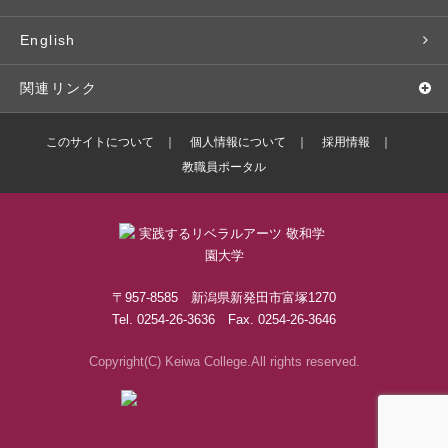
学修支援の体制
学生支援制度
社会で活躍する卒業生
社会人・シニア入学
情報メディア研究所
English
奨学金・特待生（在学生向け）
施設・設備の貸し出し
研究論文
関連リンク
出版物
バドミントン部ブログ
このサイトについて
個人情報について
採用情報
教職員ポータル
ボランティアセンターブログ
敬和学園高等学校
〒957-8585 新潟県新発田市富塚1270
Tel. 0254-26-3636 Fax. 0254-26-3646
Copyright(C) Keiwa College.All rights reserved.