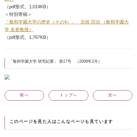
（pdf形式、1,014KB）
＜特別寄稿＞
「敬和学園大学の歴史（その4）」 北垣 宗治 （敬和学園大
学 名誉教授）
（pdf形式、1,767KB）
「敬和学園大学 研究紀要」 第17号 （2008年2月）
前
へ
トップへ
次
へ
このページを見た人はこんなページも見ています