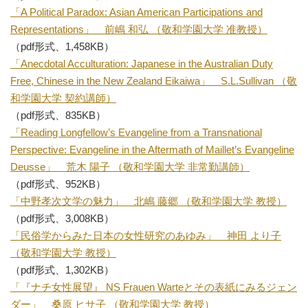
「A Political Paradox: Asian American Participations and
Representations」 前嶋 和弘 （敬和学園大学 准教授）
（pdf形式、1,458KB）
「Anecdotal Acculturation: Japanese in the Australian Duty
Free, Chinese in the New Zealand
Eikaiwa
」 S.L.Sullivan （敬
和学園大学 契約講師）
（pdf形式、835KB）
「Reading Longfellow’s
Evangeline
from a Transnational
Perspective:
Evangeline
in the Aftermath of Maillet’s
Evangeline
Deusse
」 荒木 陽子 （敬和学園大学 非常勤講師）
（pdf形式、952KB）
「中野孝次文学の魅力」 北嶋 藤郷 （敬和学園大学 教授）
（pdf形式、3,008KB）
「民俗学からみた日本の女性研究のあゆみ」 神田 より子
（敬和学園大学 教授）
（pdf形式、1,302KB）
「『ナチ女性展望』
NS Frauen Warte
とその表紙にみるジェン
ダー」 桑原 ヒサ子 （敬和学園大学 教授）