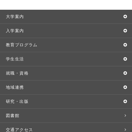
大学案内
敬和学園大学とは
入学案内
学長メッセージ
入学者選抜
教育プログラム
教育理念・方針・取り組み
オープンキャンパス
学部・学科
学生生活
キャンパス・施設設備
Webオープンキャンパス
地域実践
キャンパスライフ
就職・資格
交通アクセス
個別相談（来学・オンライン）
留学プログラム
年間スケジュール
就職・進路サポート
地域連携
基本情報・情報公開
特待生（入学者向け）
語学プログラム
クラブ・サークル
資格取得
地域との連携
研究・出版
広報・公聴
パンフレット・資料請求
教職課程
大学周辺マップ
公務員試験対策
生涯学習
研究者・研究分野
図書館
入学予定者の皆さま
教員紹介
学生寮
就職実績
科目等履修生
人文社会科学研究所
交通アクセス