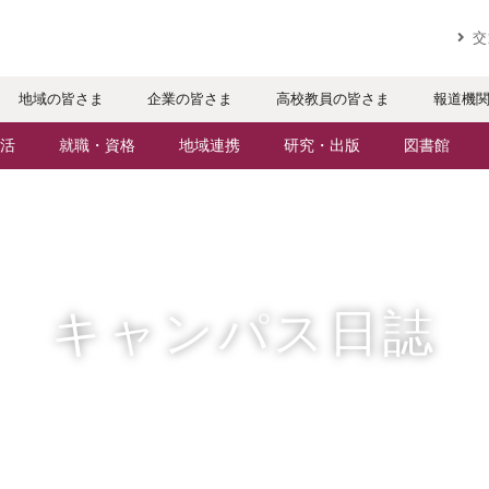
実践するリ
交
地域の皆さま
企業の皆さま
高校教員の皆さま
報道機
活
就職・資格
地域連携
研究・出版
図書館
パスライフ
就職・進路サポート
地域との連携
研究者・研究分野
ケジュール
資格取得
生涯学習
人文社会科学研究所
・サークル
公務員試験対策
科目等履修生
情報メディア研究所
キャンパス日誌
辺マップ
就職実績
社会人・シニア入学
研究論文
社会で活躍する卒業生
施設・設備の貸し出し
出版物
援制度
・特待生（在学生向け）