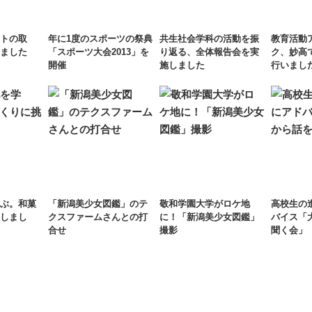
トの取
年に1度のスポーツの祭典
共生社会学科の活動を振
教育活動
ました
「スポーツ大会2013」を
り返る、全体報告会を実
ク、妙高
開催
施しました
行いまし
ぶ。和菓
「新潟美少女図鑑」のテ
敬和学園大学がロケ地
高校生の
しまし
クスファームさんとの打
に！「新潟美少女図鑑」
バイス「
合せ
撮影
聞く会」