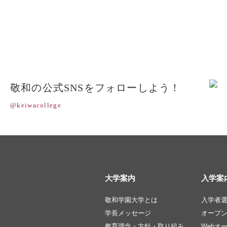
敬和の公式SNSをフォローしよう！
@keiwacollege
大学案内
入学案
敬和学園大学とは
入学者
学長メッセージ
オープ
教育理念・方針・取り組み
Webオ