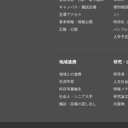
キャンパス・施設設備
個別相
交通アクセス
ン）
基本情報・情報公開
特待生
広報・公聴
パンフ
入学予
地域連携
研究・
地域との連携
研究者
生涯学習
人文社
科目等履修生
情報メ
社会人・シニア入学
研究論
施設・設備の貸し出し
出版物