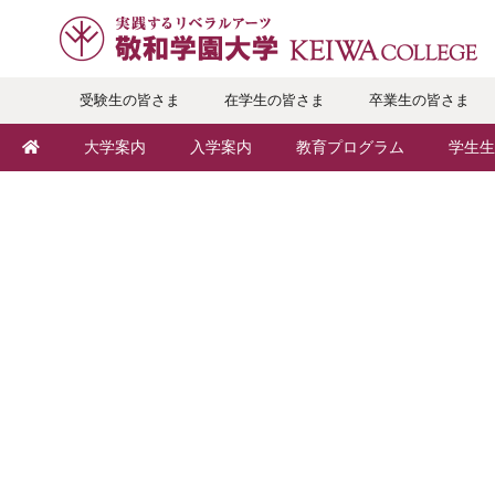
受験生の皆さま
在学生の皆さま
卒業生の皆さま
大学案内
入学案内
教育プログラム
学生生
敬和学園大学とは
入学者選抜
学部・学科
キャン
学長メッセージ
オープンキャンパス
地域実践
年間ス
教育理念・方針・取り組み
Webオープンキャンパス
留学プログラム
クラブ
キャンパス・施設設備
個別相談（来学・オンライン）
語学プログラム
大学周
交通アクセス
特待生（入学者向け）
教職課程
学生寮
基本情報・情報公開
パンフレット・資料請求
教員紹介
学生支
広報・公聴
入学予定者の皆さま
学修支援の体制
奨学金