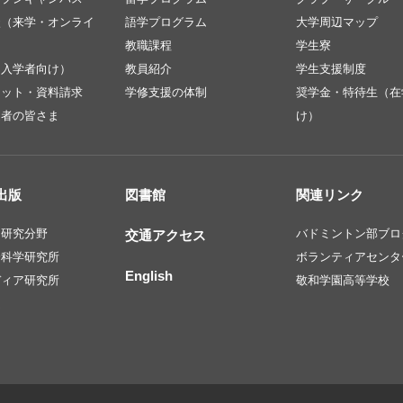
談（来学・オンライ
語学プログラム
大学周辺マップ
教職課程
学生寮
（入学者向け）
教員紹介
学生支援制度
レット・資料請求
学修支援の体制
奨学金・特待生（在
定者の皆さま
け）
出版
図書館
関連リンク
・研究分野
バドミントン部ブロ
交通アクセス
会科学研究所
ボランティアセンタ
English
ディア研究所
敬和学園高等学校
文