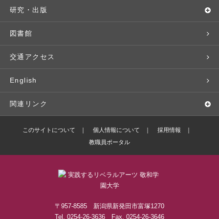
基本情報・情報公開
特待生（入学者向け）
語学プログラム
クラブ・サークル
資格取得
地域との連携
研究・出版
広報・公聴
パンフレット・資料請求
教職課程
大学周辺マップ
公務員試験対策
生涯学習
研究者・研究分野
図書館
入学予定者の皆さま
教員紹介
学生寮
就職実績
科目等履修生
人文社会科学研究所
交通アクセス
学修支援の体制
学生支援制度
社会で活躍する卒業生
社会人・シニア入学
情報メディア研究所
English
奨学金・特待生（在学生向け）
施設・設備の貸し出し
研究論文
関連リンク
出版物
バドミントン部ブログ
このサイトについて
個人情報について
採用情報
教職員ポータル
ボランティアセンターブログ
敬和学園高等学校
〒957-8585 新潟県新発田市富塚1270
Tel. 0254-26-3636 Fax. 0254-26-3646