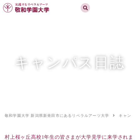
実践するリベラルアーツ 敬和学園大学
お問合せ
資料請求
MENU
キャンパス日誌
敬和学園大学 新潟県新発田市にあるリベラルアーツ大学
キャンパス
村上桜ヶ丘高校1年生の皆さまが大学見学に来学されま