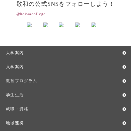
敬和の公式SNSをフォローしよう！
@keiwacollege
大学案内
敬和学園大学とは
入学案内
学長メッセージ
入学者選抜
教育プログラム
教育理念・方針・取り組み
オープンキャンパス
学部・学科
学生生活
キャンパス・施設設備
Webオープンキャンパス
地域実践
キャンパスライフ
就職・資格
交通アクセス
個別相談（来学・オンライン）
留学プログラム
年間スケジュール
就職・進路サポート
地域連携