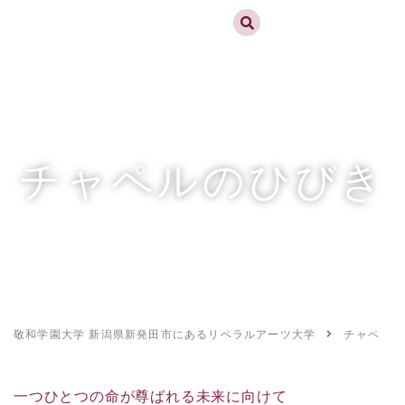
実践するリベラルアーツ 敬和学園大学
お問合せ
資料請求
MENU
チャペルのひびき
敬和学園大学 新潟県新発田市にあるリベラルアーツ大学
チャペルの
一つひとつの命が尊ばれる未来に向けて