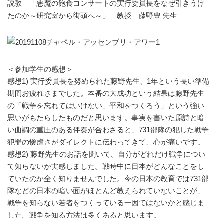
説教 「悪魔の飽食コンサートの実行委員長をなぜ引きうけ
たのか～研究室から街頭へ～」 教授 藤野豊 先生
＜参加学生の感想＞
感想1) 実行委員長を努められた藤野先生、1年という長い準備
期間お疲れさまでした。本番の大成功という結果は藤野先生
の「戦争を忘れてはいけない、平和をつくろう」という強い
思いがもたらしたものだと思います。事実を書いた原詩と暗
い曲調の重圧のある伴奏が合わさると、731部隊の犯した戦争
犯罪の惨虐さがダイレクトに伝わってきて、心が痛いです。
感想2) 藤野先生のお話を聞いて、自分がどれだけ戦争につい
て知らないか実感しました。戦時中に日本がどんなことをし
ていたのか全く知りませんでした。今の日本の教育では731部
隊などの日本の暗い面がほとんど教えられていないことが、
戦争を知らない若者をつくっている一因ではないかと感じま
した。戦争を知る方法は多くあると思います。