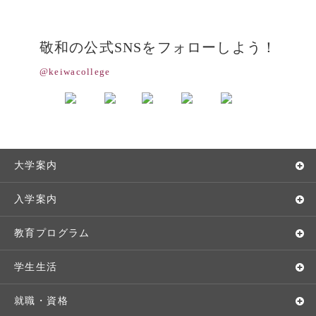
敬和の公式SNSをフォローしよう！
@keiwacollege
大学案内
敬和学園大学とは
入学案内
学長メッセージ
入学者選抜
教育プログラム
教育理念・方針・取り組み
オープンキャンパス
学部・学科
学生生活
キャンパス・施設設備
Webオープンキャンパス
地域実践
キャンパスライフ
就職・資格