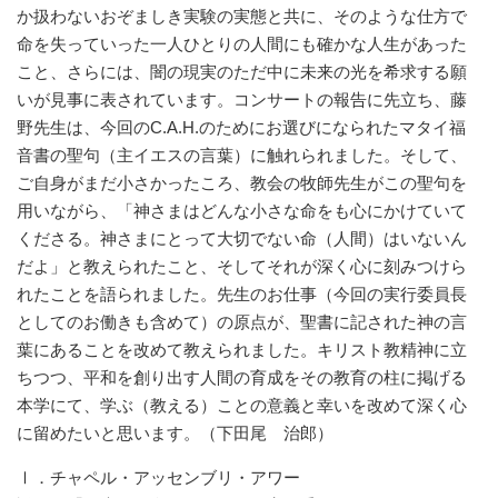
か扱わないおぞましき実験の実態と共に、そのような仕方で
命を失っていった一人ひとりの人間にも確かな人生があった
こと、さらには、闇の現実のただ中に未来の光を希求する願
いが見事に表されています。コンサートの報告に先立ち、藤
野先生は、今回のC.A.H.のためにお選びになられたマタイ福
音書の聖句（主イエスの言葉）に触れられました。そして、
ご自身がまだ小さかったころ、教会の牧師先生がこの聖句を
用いながら、「神さまはどんな小さな命をも心にかけていて
くださる。神さまにとって大切でない命（人間）はいないん
だよ」と教えられたこと、そしてそれが深く心に刻みつけら
れたことを語られました。先生のお仕事（今回の実行委員長
としてのお働きも含めて）の原点が、聖書に記された神の言
葉にあることを改めて教えられました。キリスト教精神に立
ちつつ、平和を創り出す人間の育成をその教育の柱に掲げる
本学にて、学ぶ（教える）ことの意義と幸いを改めて深く心
に留めたいと思います。（下田尾 治郎）
Ⅰ．チャペル・アッセンブリ・アワー