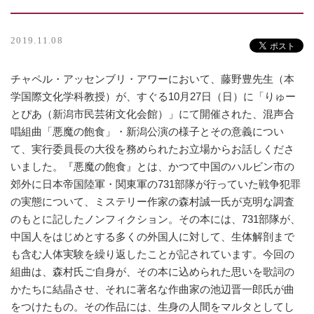
2019.11.08
チャペル・アッセンブリ・アワーにおいて、藤野豊先生（本
学国際文化学科教授）が、すぐる10月27日（日）に「りゅー
とぴあ（新潟市民芸術文化会館）」にて開催された、混声合
唱組曲「悪魔の飽食」・新潟公演の様子とその意義につい
て、実行委員長の大役を務められたお立場からお話しくださ
いました。『悪魔の飽食』とは、かつて中国のハルビン市の
郊外に日本帝国陸軍・関東軍の731部隊が行っていた戦争犯罪
の実態について、ミステリー作家の森村誠一氏が克明な調査
のもとに記したノンフィクション。その本には、731部隊が、
中国人をはじめとする多くの外国人に対して、生体解剖まで
も含む人体実験を繰り返したことが記されています。今回の
組曲は、森村氏ご自身が、その本に込められた思いを歌詞の
かたちに結晶させ、それに著名な作曲家の池辺晋一郎氏が曲
をつけたもの。その作品には、生身の人間をマルタとしてし