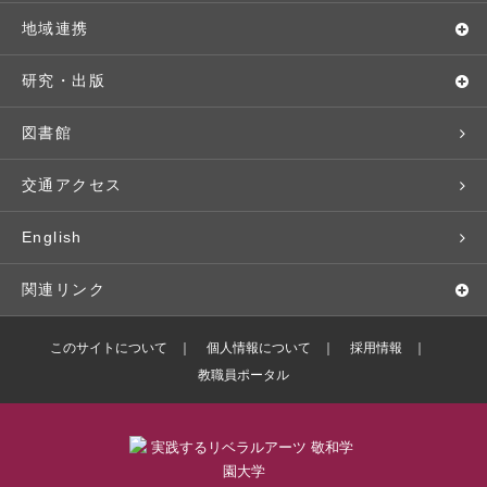
交通アクセス
個別相談（来学・オンライン）
留学プログラム
年間スケジュール
就職・進路サポート
地域連携
基本情報・情報公開
特待生（入学者向け）
語学プログラム
クラブ・サークル
資格取得
地域との連携
研究・出版
広報・公聴
パンフレット・資料請求
教職課程
大学周辺マップ
公務員試験対策
生涯学習
研究者・研究分野
図書館
入学予定者の皆さま
教員紹介
学生寮
就職実績
科目等履修生
人文社会科学研究所
交通アクセス
学修支援の体制
学生支援制度
社会で活躍する卒業生
社会人・シニア入学
情報メディア研究所
English
奨学金・特待生（在学生向け）
施設・設備の貸し出し
研究論文
関連リンク
出版物
バドミントン部ブログ
このサイトについて
個人情報について
採用情報
教職員ポータル
ボランティアセンターブログ
敬和学園高等学校