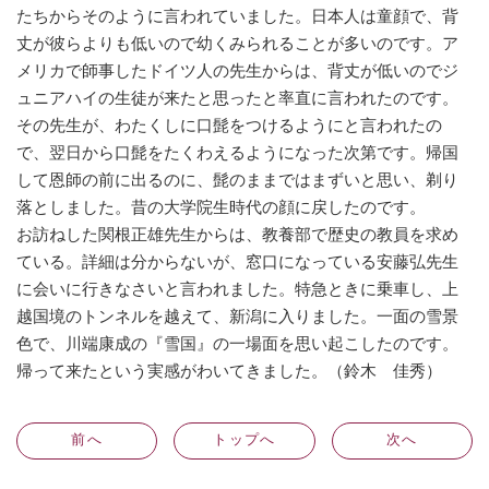
たちからそのように言われていました。日本人は童顔で、背
丈が彼らよりも低いので幼くみられることが多いのです。ア
メリカで師事したドイツ人の先生からは、背丈が低いのでジ
ュニアハイの生徒が来たと思ったと率直に言われたのです。
その先生が、わたくしに口髭をつけるようにと言われたの
で、翌日から口髭をたくわえるようになった次第です。帰国
して恩師の前に出るのに、髭のままではまずいと思い、剃り
落としました。昔の大学院生時代の顔に戻したのです。
お訪ねした関根正雄先生からは、教養部で歴史の教員を求め
ている。詳細は分からないが、窓口になっている安藤弘先生
に会いに行きなさいと言われました。特急ときに乗車し、上
越国境のトンネルを越えて、新潟に入りました。一面の雪景
色で、川端康成の『雪国』の一場面を思い起こしたのです。
帰って来たという実感がわいてきました。（鈴木 佳秀）
前
へ
トップへ
次
へ