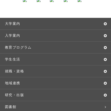
大学案内
敬和学園大学とは
入学案内
学長メッセージ
入学者選抜
教育プログラム
教育理念・方針・取り組み
オープンキャンパス
学部・学科
学生生活
キャンパス・施設設備
Webオープンキャンパス
地域実践
キャンパスライフ
就職・資格
交通アクセス
個別相談（来学・オンライン）
留学プログラム
年間スケジュール
就職・進路サポート
地域連携
基本情報・情報公開
特待生（入学者向け）
語学プログラム
クラブ・サークル
資格取得
地域との連携
研究・出版
広報・公聴
パンフレット・資料請求
教職課程
大学周辺マップ
公務員試験対策
生涯学習
研究者・研究分野
図書館