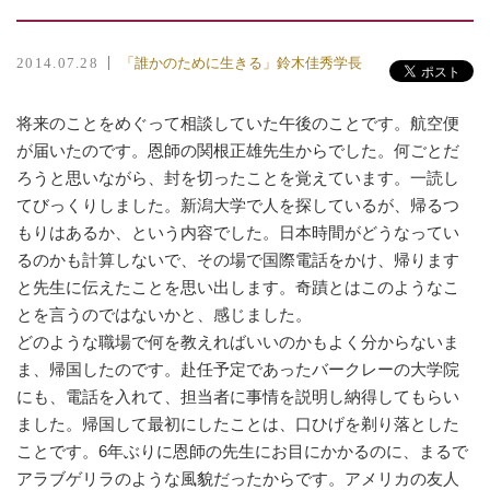
「誰かのために生きる」鈴木佳秀学長
2014.07.28
将来のことをめぐって相談していた午後のことです。航空便
が届いたのです。恩師の関根正雄先生からでした。何ごとだ
ろうと思いながら、封を切ったことを覚えています。一読し
てびっくりしました。新潟大学で人を探しているが、帰るつ
もりはあるか、という内容でした。日本時間がどうなってい
るのかも計算しないで、その場で国際電話をかけ、帰ります
と先生に伝えたことを思い出します。奇蹟とはこのようなこ
とを言うのではないかと、感じました。
どのような職場で何を教えればいいのかもよく分からないま
ま、帰国したのです。赴任予定であったバークレーの大学院
にも、電話を入れて、担当者に事情を説明し納得してもらい
ました。帰国して最初にしたことは、口ひげを剃り落とした
ことです。6年ぶりに恩師の先生にお目にかかるのに、まるで
アラブゲリラのような風貌だったからです。アメリカの友人