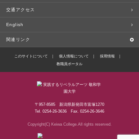
入学予定者の皆さま
教員紹介
学生寮
就職実績
科目等履修生
人文社会科学研究所
交通アクセス
学修支援の体制
学生支援制度
社会で活躍する卒業生
社会人・シニア入学
情報メディア研究所
English
奨学金・特待生（在学生向け）
施設・設備の貸し出し
研究論文
関連リンク
出版物
バドミントン部ブログ
このサイトについて
個人情報について
採用情報
教職員ポータル
ボランティアセンターブログ
敬和学園高等学校
〒957-8585 新潟県新発田市富塚1270
Tel. 0254-26-3636 Fax. 0254-26-3646
Copyright(C) Keiwa College.All rights reserved.