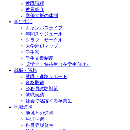
教職課程
教員紹介
学修支援の体制
学生生活
キャンパスライフ
年間スケジュール
クラブ・サークル
大学周辺マップ
学生寮
学生支援制度
奨学金・特待生（在学生向け）
就職・資格
就職・進路サポート
資格取得
公務員試験対策
就職実績
社会で活躍する卒業生
地域連携
地域との連携
生涯学習
科目等履修生