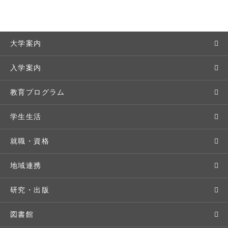
大学案内
敬和学園大学とは
入学案内
学長メッセージ
入学者選抜
教育プログラム
教育理念・方針・取り組み
オープンキャンパス
学部・学科
学生生活
キャンパス・施設設備
Webオープンキャンパス
地域実践
キャンパスライフ
就職・資格
交通アクセス
個別相談（来学・オンライン）
留学プログラム
年間スケジュール
就職・進路サポート
地域連携
基本情報・情報公開
特待生（入学者向け）
語学プログラム
クラブ・サークル
資格取得
地域との連携
研究・出版
広報・公聴
パンフレット・資料請求
教職課程
大学周辺マップ
公務員試験対策
生涯学習
研究者・研究分野
図書館