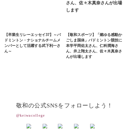
【卒業生リレーエッセイ37】～バ
【敬和スポーツ】「燃ゆる感動か
ドミントン・ナショナルチームメ
ごしま国体」バドミントン競技に
ンバーとして活躍する武下利一さ
本学平岡佑太さん、仁科潤海さ
ん～
ん、井上翔太さん、佐々木真奈さ
んが出場します
敬和の公式SNSをフォローしよう！
@keiwacollege