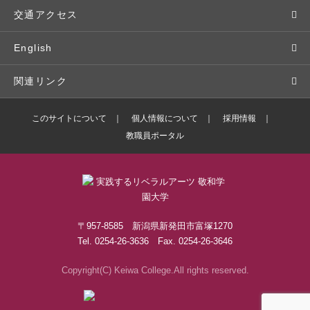
入学予定者の皆さま
教員紹介
学生寮
就職実績
科目等履修生
人文社会科学研究所
交通アクセス
学修支援の体制
学生支援制度
社会で活躍する卒業生
社会人・シニア入学
情報メディア研究所
English
奨学金・特待生（在学生向け）
施設・設備の貸し出し
研究論文
関連リンク
出版物
バドミントン部ブログ
このサイトについて
個人情報について
採用情報
教職員ポータル
ボランティアセンターブログ
敬和学園高等学校
〒957-8585 新潟県新発田市富塚1270
Tel. 0254-26-3636 Fax. 0254-26-3646
Copyright(C) Keiwa College.All rights reserved.