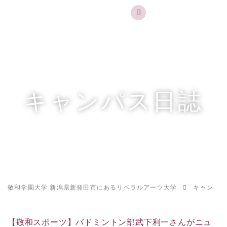
実践するリベラルアーツ 敬和学園大学
お問合せ
資料請求
MENU
キャンパス日誌
敬和学園大学 新潟県新発田市にあるリベラルアーツ大学
キャンパス
【敬和スポーツ】バドミントン部武下利一さんがニュ