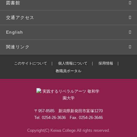
広報・公聴
パンフレット・資料請求
教職課程
大学周辺マップ
公務員試験対策
生涯学習
研究者・研究分野
図書館
入学予定者の皆さま
教員紹介
学生寮
就職実績
科目等履修生
人文社会科学研究所
交通アクセス
学修支援の体制
学生支援制度
社会で活躍する卒業生
社会人・シニア入学
情報メディア研究所
English
奨学金・特待生（在学生向け）
施設・設備の貸し出し
研究論文
関連リンク
出版物
バドミントン部ブログ
このサイトについて
個人情報について
採用情報
教職員ポータル
ボランティアセンターブログ
敬和学園高等学校
〒957-8585 新潟県新発田市富塚1270
Tel. 0254-26-3636 Fax. 0254-26-3646
Copyright(C) Keiwa College.All rights reserved.