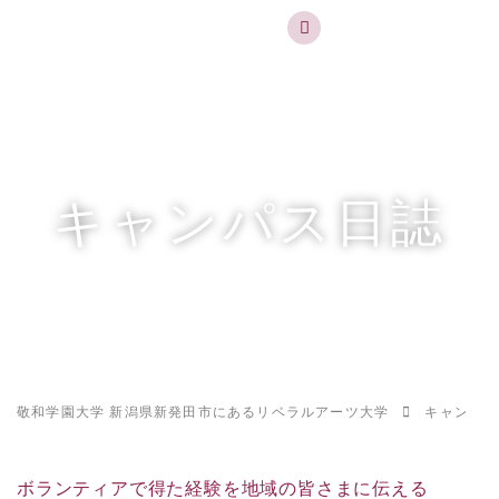
実践するリベラルアーツ 敬和学園大学
お問合せ
資料請求
MENU
キャンパス日誌
敬和学園大学 新潟県新発田市にあるリベラルアーツ大学
キャンパス
ボランティアで得た経験を地域の皆さまに伝える