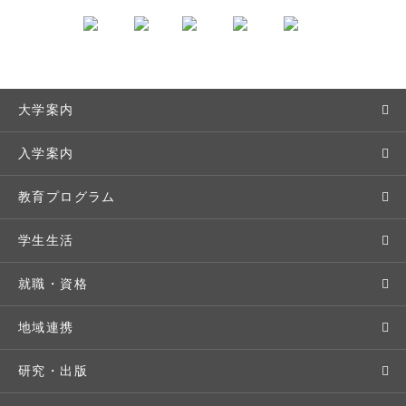
大学案内
敬和学園大学とは
入学案内
学長メッセージ
入学者選抜
教育プログラム
教育理念・方針・取り組み
オープンキャンパス
学部・学科
学生生活
キャンパス・施設設備
Webオープンキャンパス
地域実践
キャンパスライフ
就職・資格
交通アクセス
個別相談（来学・オンライン）
留学プログラム
年間スケジュール
就職・進路サポート
地域連携
基本情報・情報公開
特待生（入学者向け）
語学プログラム
クラブ・サークル
資格取得
地域との連携
研究・出版